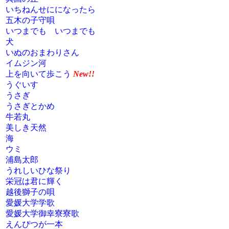
いちねんせにになったら
五木の子守唄
いつまでも いつまでも
犬
いぬのおまわりさん
イムジン河
上を向いて歩こう
New!!
うぐいす
うさぎ
うさぎとかめ
牛若丸
美しき天然
海
ウミ
浦島太郎
うれしいひな祭り
栄冠は君に輝く
越後獅子の唄
愛媛大学学歌
愛媛大学御幸寮寮歌
えんぴつが一本