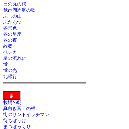
日の丸の旗
琵琶湖周航の歌
ふじの山
ふたあつ
冬景色
冬の星座
冬の夜
故郷
ペチカ
星の流れに
蛍
蛍の光
北帰行
ま
牧場の朝
真白き富士の根
街のサンドイッチマン
待ちぼうけ
まつぼっくり