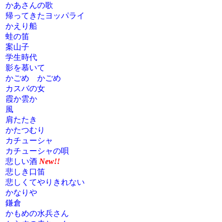
かあさんの歌
帰ってきたヨッパライ
かえり船
蛙の笛
案山子
学生時代
影を慕いて
かごめ かごめ
カスバの女
霞か雲か
風
肩たたき
かたつむり
カチューシャ
カチューシャの唄
悲しい酒
New!!
悲しき口笛
悲しくてやりきれない
かなりや
鎌倉
かもめの水兵さん