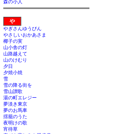
森の小人
や
やぎさんゆうびん
やさしいおかあさま
椰子の実
山小舎の灯
山路越えて
山のけむり
夕日
夕焼小焼
雪
雪の降る街を
雪山讃歌
湯の町エレジー
夢淡き東京
夢のお馬車
揺籠のうた
夜明けの歌
宵待草