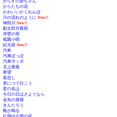
からすの赤ちゃん
からたちの花
かわいいかくれんぼ
川の流れのように
New!!
神田川
New!!
勘太郎月夜唄
岸壁の母
祗園小唄
紀元節
New!!
汽車
汽車ぽっぽ
汽車ポッポ
北上夜曲
希望
君恋し
君につて行こう
君の名は
今日の日はさようなら
金魚の昼寝
きんたろう
靴が鳴る
紅萌ゆる岡の花