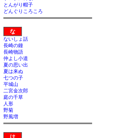
とんがり帽子
どんぐりころころ
な
ないしょ話
長崎の鐘
長崎物語
仲よし小道
夏の思い出
夏は来ぬ
七つの子
平城山
二宮金次郎
庭の千草
人形
野菊
野風増
は