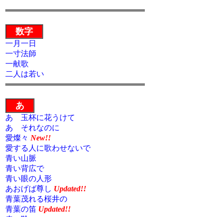
数字
一月一日
一寸法師
一献歌
二人は若い
あ
あゝ玉杯に花うけて
あゝそれなのに
愛燦々
New!!
愛する人に歌わせないで
青い山脈
青い背広で
青い眼の人形
あおげば尊し
Updated!!
青葉茂れる桜井の
青葉の笛
Updated!!