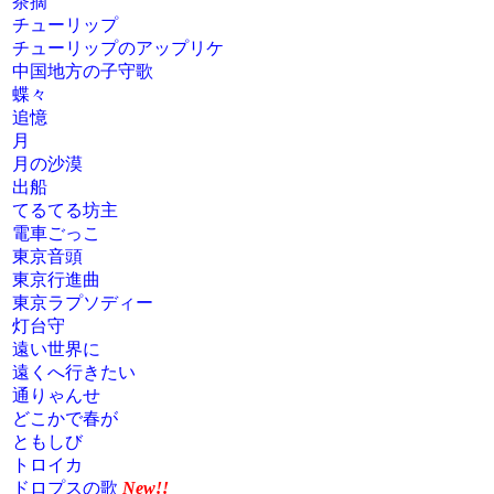
茶摘
チューリップ
チューリップのアップリケ
中国地方の子守歌
蝶々
追憶
月
月の沙漠
出船
てるてる坊主
電車ごっこ
東京音頭
東京行進曲
東京ラプソディー
灯台守
遠い世界に
遠くへ行きたい
通りゃんせ
どこかで春が
ともしび
トロイカ
ドロプスの歌
New!!