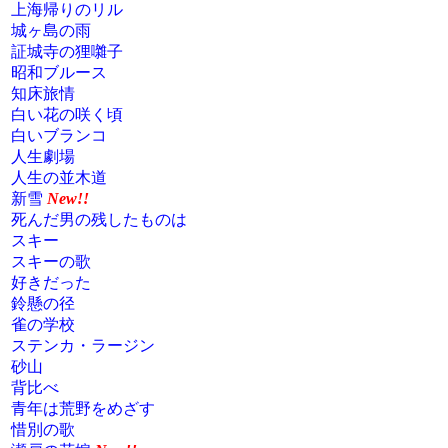
上海帰りのリル
城ヶ島の雨
証城寺の狸囃子
昭和ブルース
知床旅情
白い花の咲く頃
白いブランコ
人生劇場
人生の並木道
新雪
New!!
死んだ男の残したものは
スキー
スキーの歌
好きだった
鈴懸の径
雀の学校
ステンカ・ラージン
砂山
背比べ
青年は荒野をめざす
惜別の歌