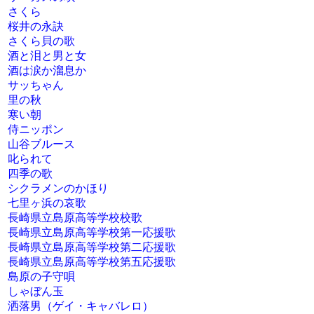
さくら
桜井の永訣
さくら貝の歌
酒と泪と男と女
酒は涙か溜息か
サッちゃん
里の秋
寒い朝
侍ニッポン
山谷ブルース
叱られて
四季の歌
シクラメンのかほり
七里ヶ浜の哀歌
長崎県立島原高等学校校歌
長崎県立島原高等学校第一応援歌
長崎県立島原高等学校第二応援歌
長崎県立島原高等学校第五応援歌
島原の子守唄
しゃぼん玉
洒落男（ゲイ・キャバレロ）