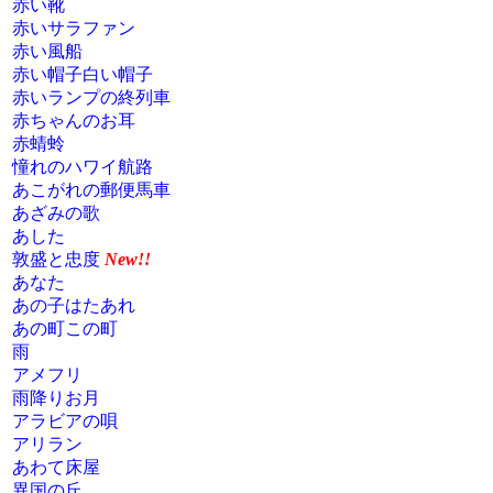
赤い靴
赤いサラファン
赤い風船
赤い帽子白い帽子
赤いランプの終列車
赤ちゃんのお耳
赤蜻蛉
憧れのハワイ航路
あこがれの郵便馬車
あざみの歌
あした
敦盛と忠度
New!!
あなた
あの子はたあれ
あの町この町
雨
アメフリ
雨降りお月
アラビアの唄
アリラン
あわて床屋
異国の丘