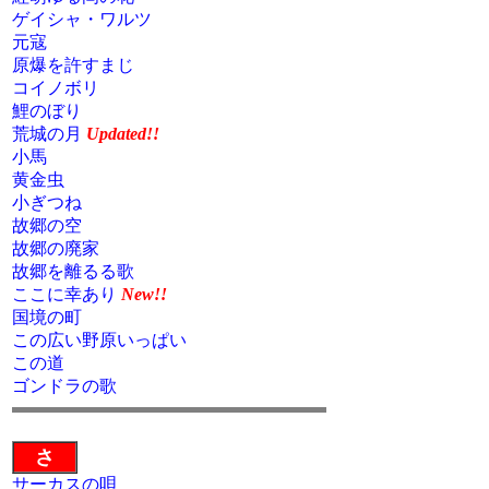
ゲイシャ・ワルツ
元寇
原爆を許すまじ
コイノボリ
鯉のぼり
荒城の月
Updated!!
小馬
黄金虫
小ぎつね
故郷の空
故郷の廃家
故郷を離るる歌
ここに幸あり
New!!
国境の町
この広い野原いっぱい
この道
ゴンドラの歌
さ
サーカスの唄