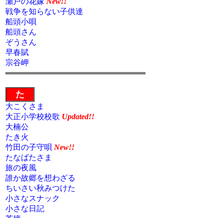
瀬戸の花嫁
New!!
戦争を知らない子供達
船頭小唄
船頭さん
ぞうさん
早春賦
宗谷岬
た
大こくさま
大正小学校校歌
Updated!!
大楠公
たき火
竹田の子守唄
New!!
たなばたさま
旅の夜風
誰か故郷を想わざる
ちいさい秋みつけた
小さなスナック
小さな日記