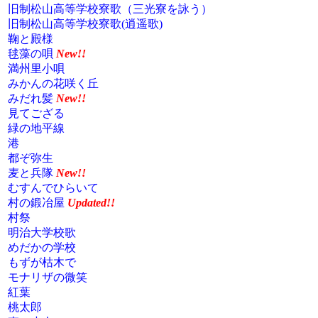
旧制松山高等学校寮歌（三光寮を詠う）
旧制松山高等学校寮歌(逍遥歌)
鞠と殿様
毬藻の唄
New!!
満州里小唄
みかんの花咲く丘
みだれ髪
New!!
見てござる
緑の地平線
港
都ぞ弥生
麦と兵隊
New!!
むすんでひらいて
村の鍛冶屋
Updated!!
村祭
明治大学校歌
めだかの学校
もずが枯木で
モナリザの微笑
紅葉
桃太郎