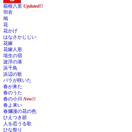
箱根八里
Updated!!
羽衣
鳩
花
花かげ
はなさかじじい
花嫁
花嫁人形
埴生の宿
波浮の港
浜千鳥
浜辺の歌
バラが咲いた
春が来た
春のうた
春の小川
New!!
春よ来い
春爛漫の花の色
ひえつき節
人を恋うる歌
ひな祭り