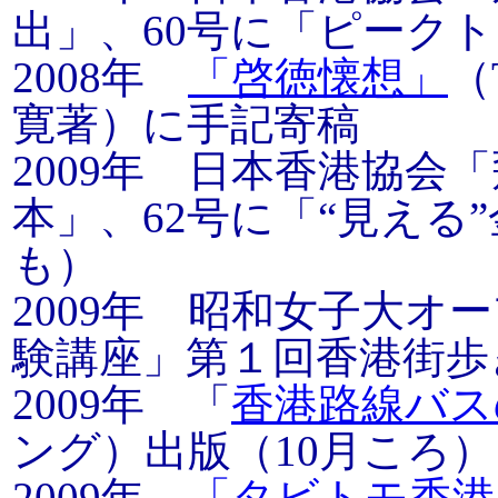
出」、60号に「ピーク
2008年
「啓徳懐想」
（
寛著）に手記寄稿
2009年 日本香港協会
本」、62号に「“見える
も）
2009年 昭和女子大
験講座」第１回香港街
2009年 「
香港路線バス
ング）出版（10月ころ
2009年
「タビトモ香港