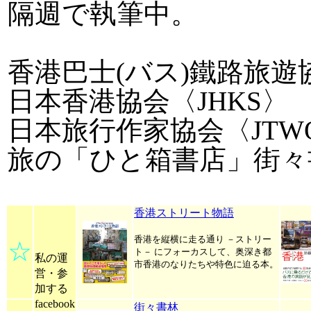
隔週で執筆中。
香港巴士(バス)鐵路旅遊
日本香港協会〈JHKS〉
日本旅行作家協会〈JTW
旅の「ひと箱書店」街々
香港ストリート物語
香港を縦横に走る通り －ストリー
☆
ト－ にフォーカスして、奥深き都
私の運
市香港のなりたちや特色に迫る本。
営・参
加する
facebook
街々書林