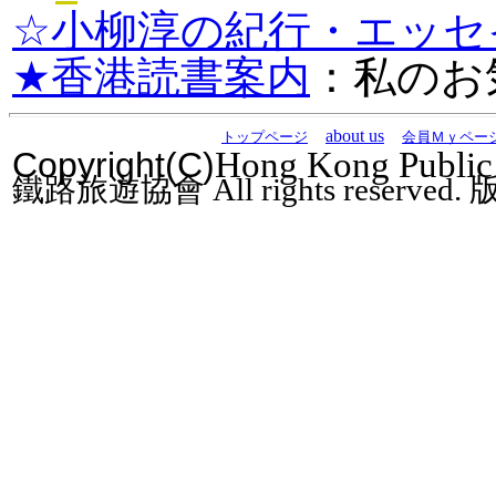
☆小柳淳の紀行・エッセ
★香港読書案内
：私のお
about us
トップページ
会員Ｍｙペー
Copyright
(C)
Hong Kong Public 
鐵路旅遊協會
All rights reserved.