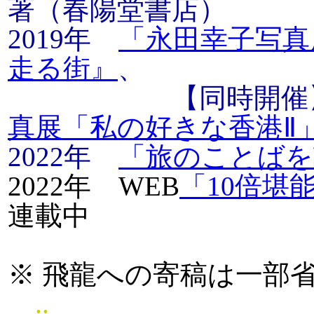
著（春陽堂書店）
2019年
「永田幸子写真
走る街』
、
【同時開催
真展「私の好きな香港Ⅱ
2022年
「旅のことばを
2022年 WEB
「10倍堪
連載中
※ 飛龍への寄稿は一部
..