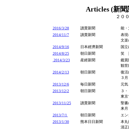
Articles
２０
2016/3/28
讀賣新聞
能・
2014/11/7
讀賣新聞
表
文楽
2014/9/16
日本經濟新聞
国立
2014/8/25
朝日新聞
笑 
2014/3/23
産經新聞
鑑賞
観世
2014/2/13
朝日新聞
復活
３月
2013/12/6
毎日新聞
元気
2013/12/2
朝日新聞
３・
東京
2013/11/25
讀賣新聞
聖書
来月
2013/7/1
朝日新聞
エン
2013/1/30
熊本日日新聞
本丸
清正