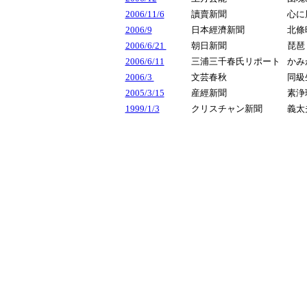
2006/11/6
讀賣新聞
心に
2006/9
日本經濟新聞
北條
2006/6/21
朝日新聞
琵琶
2006/6/11
三浦三千春氏リポート
かみ
2006/3
文芸春秋
同級
2005/3/15
産經新聞
素浄
1999/1/3
クリスチャン新聞
義太