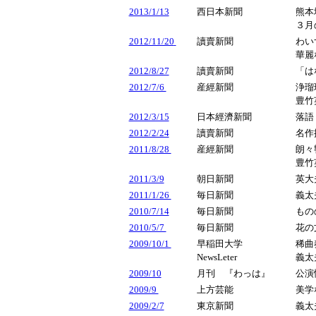
2013/1/13
西日本新聞
熊本
３月
2012/11/20
讀賣新聞
わい
華麗
2012/8/27
讀賣新聞
「は
2012/7/6
産經新聞
浄瑠
豊竹
2012/3/15
日本經濟新聞
落語
2012/2/24
讀賣新聞
名作
2011/8/28
産經新聞
朗々
豊竹
2011/3/9
朝日新聞
英大
2011/1/26
毎日新聞
義太
2010/7/14
毎日新聞
もの
2010/5/7
毎日新聞
花の
2009/10/1
早稲田大学
稀
NewsLeter
義太
2009/10
月刊 『わっは』
公演
2009/9
上方芸能
美学
2009/2/7
東京新聞
義太