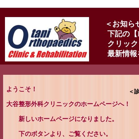
＜お知ら
下記の【Inf
クリック
最新情報
ようこそ！
＜
大谷整形外科クリニックのホームページへ！
午
午
新しいホームページになりました。
（
下のボタンより、ご覧ください。