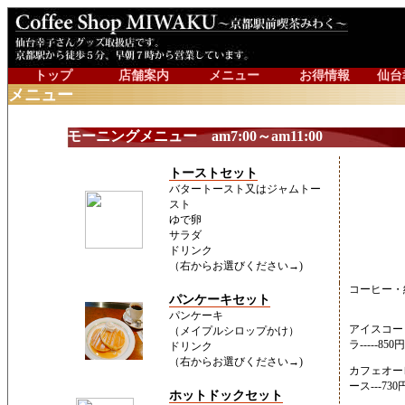
トップ
店舗案内
メニュー
お得情報
仙台
メニュー
モーニングメニュー am7:00～am11:00
トーストセット
バタートースト又はジャムトー
スト
ゆで卵
サラダ
ドリンク
（右からお選びください→)
コーヒー・紅茶
パンケーキセット
パンケーキ
アイスコー
（メイプルシロップかけ）
ラ-----850
ドリンク
（右からお選びください→)
カフェオー
ース---73
ホットドックセット