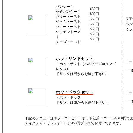
パンケーキ
680円
小倉パンケーキ
800円
バタートースト
380円
玉子
ジャムトースト
380円
ハム
ハニートースト
550円
ミッ
シナモントース
550円
ト
550円
チーズトースト
ホットサンドセット
コー
・ホットサンド（ハムチーズorタマゴ
レタス）
----
ドリンクは隣からお選び下さい→
ホットドックセット
コー
・ホットドック
----
ドリンクは隣からお選び下さい→
下記のメニューはホットコーヒー・ホット紅茶・コーラを400円で
アイスティ・カフェオーレは450円プラスでお付けできます。