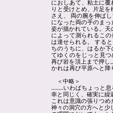
におしあて、粘土に覆
りと受けとめ、片足を
さえ、 両の腕を伸ば
になった両の手のまっ
姿が描かれている。天
によって測られるこの
は達せられる。 する
ちのうちに、はるか下
てゆくのをじっと見つ
再び岩を頂上まで押し
かれは再び平原へと降
＜中略＞
‥‥‥‥いわばちょっと
幸と同じく、確実に繰
これは意識の張りつめ
神々の洞穴の方へと少