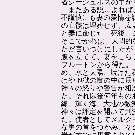
者シーシュポスの手か
またある説によれば
不謹慎にも妻の愛情を
の亡骸は埋葬せず、広
と妻に命じた。死後、
そこでかれは、人間的
ただ言いつけにしたが
腹を立てて、妻をこら
プルートンから得た。
め、水と太陽、焼けた
はや地獄の闇の中に戻
神々の怒りや警告が相
た。それ以後何年もの
線、輝く海、大地の微
神々は評定を開いて判
た。使者としてメルク
な男の首をつかみ、そ