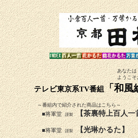
あなた
ようこそお越しくださ
「和風
テレビ東京系TV番組
～番組内で紹介された商品はこちら～
【茶裏特上百人一
■将軍堂
謹製
【光琳かるた】
■将軍堂
お
謹製