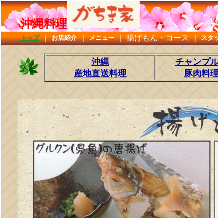
沖縄料理
｜
｜
｜
揚げもん・コース
｜
トップ
お店紹介
メニュー
スタ
沖縄
チャンプ
産地直送料理
豚肉料