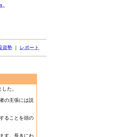
、
ス
投資塾
｜
レポート
ました。
者の主張には説
することを頭の
ます。長きにわ