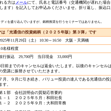
れる方は
メール
にて、氏名と電話番号（交通機関が遅れた場合
します）を記入してお申込みくださいませ。折り返し、振込口
タディを盛り込んでいますが、銘柄推奨を行うセミナーではありません。
マは「光通信の投資銘柄（２０２５年版）第３弾」です
2025年11月29日（土） 10:30～16:50 大阪・天満橋
10名様程度
銀行振込 29,700円 当日現金 33,000円
3日前までのキャンセルは返金いたします。以後のキャンセル
の受講に振替させていただきます。
７月、９月に引き続き、バリュー投資の達人である光通信の投
ます。
第１部 会社説明会の質疑応答要約
１－１ ２０２５年５月：和田社長
１－２ ２０２５年９月：大和田常務