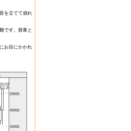
音を立てて崩れ
難です。群衆と
にお目にかかれ