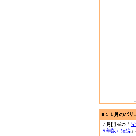
■１１月のバリュ
７月開催の「
光
５年版）続編
」