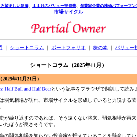
しろ望ましい急騰
、
１１月のバリュー投資塾
、
創業家企業の株価パフォーマン
市場サイクル
門
｜
ショートコラム
｜
ポートフォリオ
｜
株の本
｜
バリュー
ショートコラム（2025年11月）
025年11月21日）
s: Half Bull and Half Bear
という記事をブラウザで翻訳して読み
は弱気相場が訪れ、市場サイクルを形成していると力説する著
。
史が繰り返すのであれば、そう遠くない将来、弱気相場が再来
いたほうが良さそうです。
当の弱気相場を知らない投資家が増えていることを懸念してい