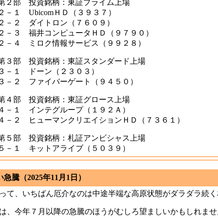
第２部 投資銘柄：東証プライム上場
２－１ UbicomＨＤ（３９３７）
２－２ ダイトロン（７６０９）
２－３ 福井コンピュータＨＤ（９７９０）
２－４ ミロク情報サービス（９９２８）
第３部 投資銘柄：東証スタンダード上場
３－１ ドーン（２３０３）
３－２ ファイバーゲート（９４５０）
第４部 投資銘柄：東証グロース上場
４－１ インテグループ（１９２Ａ）
４－２ ヒューマンクリエイションＨＤ（７３６１）
第５部 投資銘柄：札証アンビシャス上場
５－１ キットアライブ（５０３９）
急騰（2025年11月1日）
って、いちばん厄介なのは中途半端な高原状態がダラダラ続く
は、今年７月以降の急騰のほうがむしろ望ましいかもしれませ