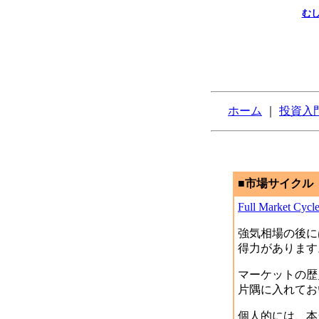
む
ホーム
｜
投資入
■市場サイクル（2
Full Market Cycle
強気相場の後に
得力があります
マーケットの歴
片隅に入れてお
個人的には、本