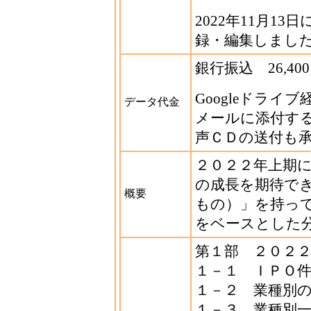
2022年11月1
録・編集しまし
銀行振込 26,40
Googleドラ
データ代金
メールに添付す
声ＣＤの送付も
２０２２年上期
の成長を期待で
概要
もの）」を持っ
をベースとした
第１部 ２０２
１－１ ＩＰＯ
１－２ 業種別
１－３ 業種別