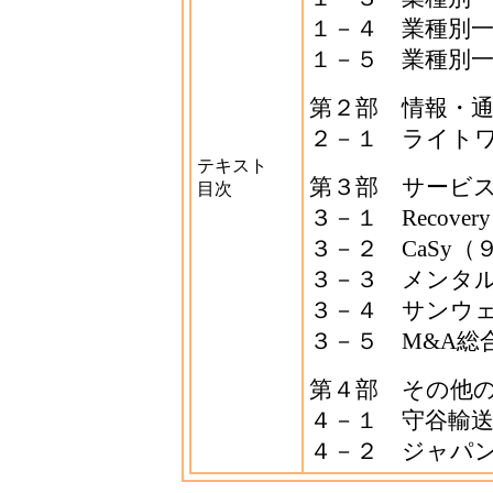
１－４ 業種別
１－５ 業種別
第２部 情報・
２－１ ライト
テキスト
第３部 サービ
目次
３－１ Recovery 
３－２ CaSy（
３－３ メンタ
３－４ サンウ
３－５ M&A総
第４部 その他
４－１ 守谷輸
４－２ ジャパ