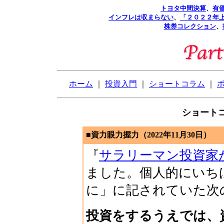
トヨタ中間決算
、
有
インフレは収まらない
、
「２０２２年
株券コレクション
、
ホーム
｜
投資入門
｜
ショートコラム
｜
ショートコ
■資力眼力握力（2022年11月30日）
『
サラリーマン投資家が
ました。個人的にいち
に」に記されていた次
投資をするうえでは、