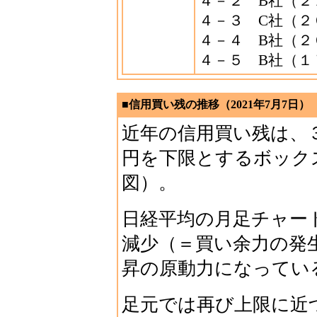
４－２ B社（２
４－３ C社（２
４－４ B社（２
４－５ B社（１
■信用買い残の推移（2021年7月7日）
近年の信用買い残は、
円を下限とするボック
図）。
日経平均の月足チャー
減少（＝買い余力の発
昇の原動力になってい
足元では再び上限に近