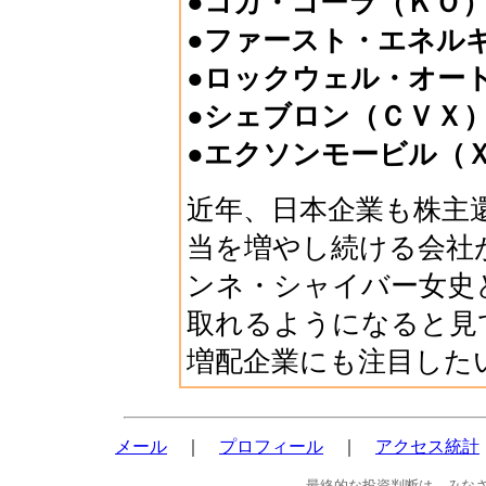
●コカ・コーラ（ＫＯ
●ファースト・エネル
●ロックウェル・オー
●シェブロン（ＣＶＸ
●エクソンモービル（
近年、日本企業も株主
当を増やし続ける会社
ンネ・シャイバー女史
取れるようになると見
増配企業にも注目した
メール
｜
プロフィール
｜
アクセス統計
最終的な投資判断は、みな