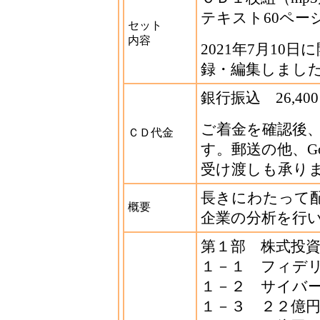
テキスト60ペー
セット
内容
2021年7月1
録・編集しまし
銀行振込 26,40
ご着金を確認後
ＣＤ代金
す。郵送の他、G
受け渡しも承り
長きにわたって
概要
企業の分析を行
第１部 株式投
１－１ フィデ
１－２ サイバ
１－３ ２２億