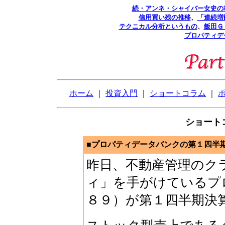
続・アンネ・シャイバー女史の
信用買い残の推移
、
「連続増
テクニカル分析というもの
、
飯田Ｇ
プロパティデ
ホーム
｜
投資入門
｜
ショートコラム
｜
ショートコ
■プロパティデータバンクの第１四半期決
昨日、不動産管理のク
ィ」を手がけているプ
８９）が第１四半期決