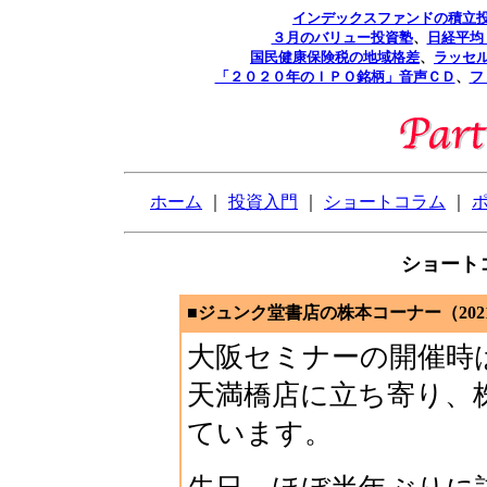
インデックスファンドの積立
３月のバリュー投資塾
、
日経平均
国民健康保険税の地域格差
、
ラッセ
「２０２０年のＩＰＯ銘柄」音声ＣＤ
、
フ
ホーム
｜
投資入門
｜
ショートコラム
｜
ショートコ
■ジュンク堂書店の株本コーナー（2021
大阪セミナーの開催時
天満橋店に立ち寄り、
ています。