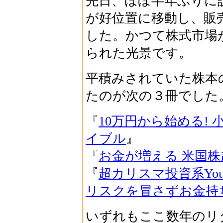
先日、ほぼ半年ぶりに
が好位置に移動し、販
した。かつて株式市場
られた光景です。
平積みされていた株本
たのが次の３冊でした
『
10万円から始める! 
イブル
』
『
お金が増える 米国
『
超カリスマ投資系You
リスクを冒さずお金持
いずれもここ数年のリ