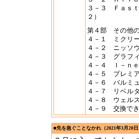
３－３ Ｆａｓｔ
２）
第４部 その他
４－１ ミクリ
４－２ ニッソ
４－３ グラフ
４－４ Ｉ－ｎ
４－５ プレミ
４－６ バルミ
４－７ リベル
４－８ ウェル
４－９ 交換で
■先を急ぐことなかれ
（2021年3月20