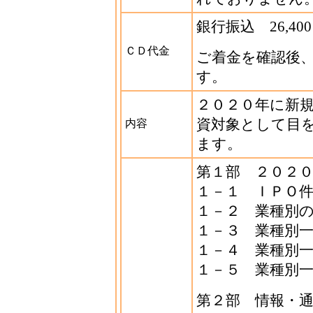
銀行振込 26,40
ＣＤ代金
ご着金を確認後
す。
２０２０年に新
資対象として目
内容
ます。
第１部 ２０２
１－１ ＩＰＯ
１－２ 業種別
１－３ 業種別
１－４ 業種別
１－５ 業種別
第２部 情報・