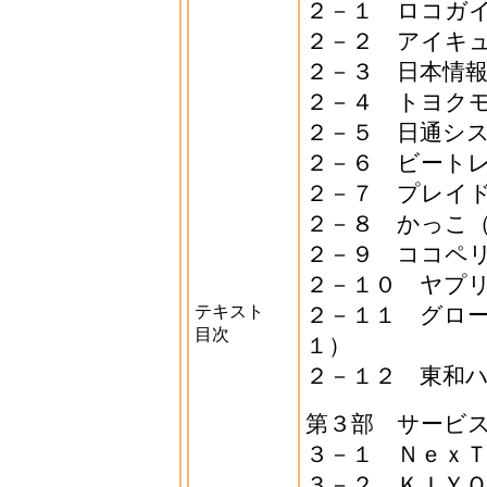
２－１ ロコガ
２－２ アイキ
２－３ 日本情
２－４ トヨク
２－５ 日通シ
２－６ ビート
２－７ プレイ
２－８ かっこ
２－９ ココペ
２－１０ ヤプ
テキスト
２－１１ グロ
目次
１）
２－１２ 東和
第３部 サービ
３－１ Ｎｅｘ
３－２ ＫＩＹ