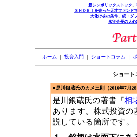
新シンボリックストック
、
ＳＨＯＥＩを売った天才ファンド
大化け株の条件
、
続・ダ
永守会長の人心
ホーム
｜
投資入門
｜
ショートコラム
｜
ショートコ
■是川銀蔵氏のカメ三則（2016年7月2
是川銀蔵氏の著書『
相
あります。株式投資の
説している箇所です。