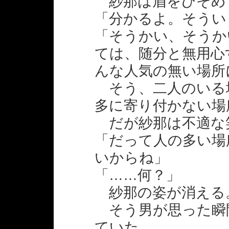
紗那は眉をひそめ
「分かるよ。そうい
「そうかい、そうか
ては、随分と無用心
んな人気の無い場所
そう、二人のいる
多に寄り付かない場
だが紗那は不適な
「だって人の多い場
いからね」
「……何？」
紗那の姿が消える
そう男が思った瞬
ていた。