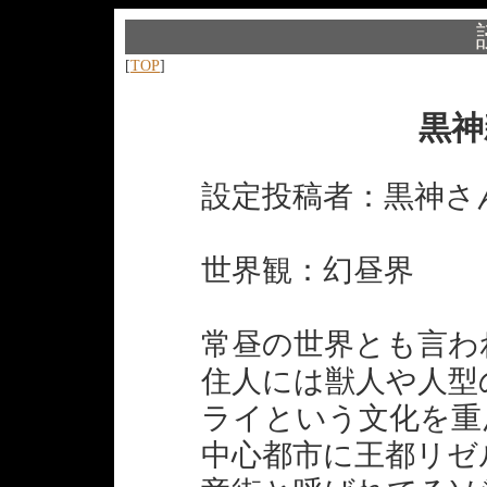
[
TOP
]
黒神
設定投稿者：黒神さ
世界観：幻昼界
常昼の世界とも言わ
住人には獣人や人型
ライという文化を重
中心都市に王都リゼ