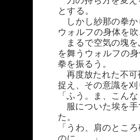
刀の持ち方を変え
とする。
しかし紗那の拳か
ウォルフの身体を吹
まるで空気の塊を
を舞うウォルフの身
拳を振るう。
再度放たれた不可
捉え、その意識を刈
「ふう。ま、こんな
服についた埃を手
た。
「うわ、肩のところ
のに……」