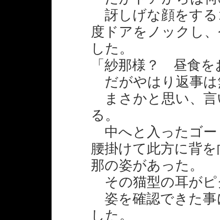
訝しげな顔をする
度ドアをノックし、
した。
「紗那様？ 昼食を
だがやはり返事は
まさかと思い、言
る。
中へと入ったゴー
腰掛けて此方に背を
那の姿があった。
その猫型の耳がピ
姿を確認できた事
した。