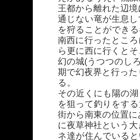
王都から離れた辺境
通じない竜が生息し
を狩ることができる
南西に行ったところ
ら更に西に行くとそ
幻の城(うつつのし
期で幻夜界と行った
る。
その近くにも陽の湖
を狙って釣りをする
街から南東の位置に
に夜草神社という大
ネ達が住んでいると