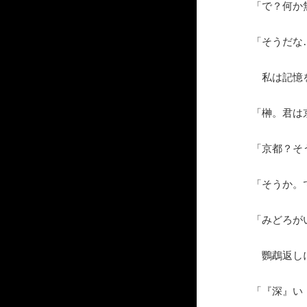
「で？何か
「そうだな
私は記憶を
「榊。君は
「京都？そ
「そうか。
「みどろが
鸚鵡返しに
「『深』い