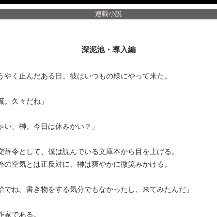
連載小説
深泥池・導入編
やく止んだある日。彼はいつもの様にやって来た。
流。久々だね」
ゃい、榊。今日は休みかい？」
辞令として、僕は読んでいる文庫本から目を上げる。
の空気とは正反対に、榊は爽やかに微笑みかける。
給でね。書き物をする気分でもなかったし、来てみたんだ」
作家である。