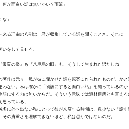
、何か面白い話は無いかい？雨流」
だな」
へ来る理由の八割は、君が収集している話を聞くことさ。それに」
いをして見せる。
『常闇の檻』も『八咫烏の眼』も、そうして生まれた訳だしね」
著作は元々、私が彼に聞かせた話を原案に作られたものだ。かと
思わない。私は確かに「物語にすると面白い話」を知っているのか
物語にする力は無いからだ。そういう意味では適材適所とも言える
え思っている。
多に外へ出ない私にとって彼が来店する時間は、数少ない「話す
。その貴重さを理解できないほど、私は愚かではないのだ。