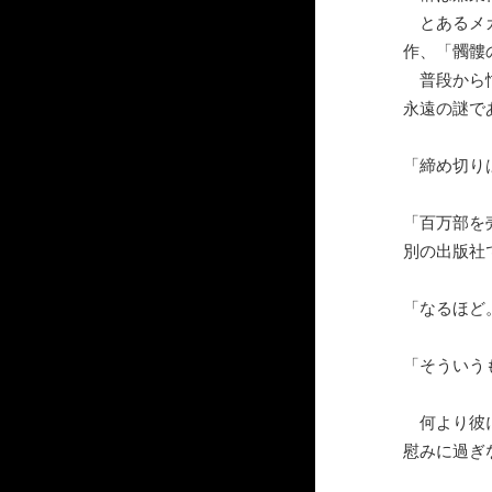
とあるメガ
作、「髑髏
普段から忙
永遠の謎で
「締め切り
「百万部を
別の出版社
「なるほど
「そういう
何より彼に
慰みに過ぎ