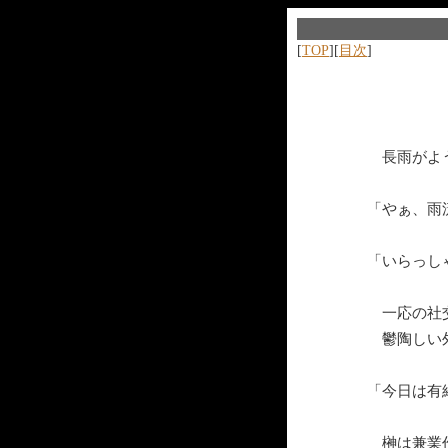
[
TOP
][
目次
]
長雨がよう
「やぁ、雨
「いらっし
一応の社交
鬱陶しい外
「今日は有
榊は兼業