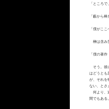
「ところで
「藪から棒
「僕がここ
榊は含み笑
「僕の著作
そう。彼の
はどうとも
が、それを
ない、とさ
何より、滅
間でもある