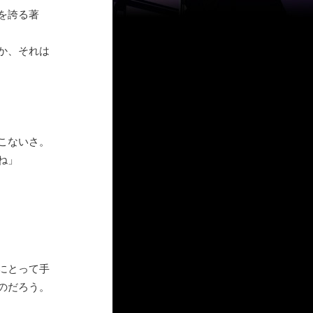
を誇る著
か、それは
こないさ。
ね」
にとって手
のだろう。