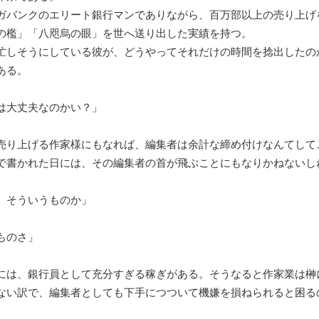
バンクのエリート銀行マンでありながら、百万部以上の売り上げ
の檻」「八咫烏の眼」を世へ送り出した実績を持つ。
しそうにしている彼が、どうやってそれだけの時間を捻出したの
ある。
は大丈夫なのかい？」
売り上げる作家様にもなれば、編集者は余計な締め付けなんてして
で書かれた日には、その編集者の首が飛ぶことにもなりかねないし
。そういうものか」
ものさ」
は、銀行員として充分すぎる稼ぎがある。そうなると作家業は榊
ない訳で、編集者としても下手につついて機嫌を損ねられると困る