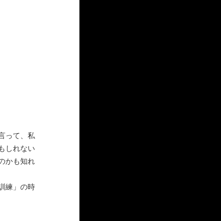
言って、私
もしれない
のかも知れ
訓練」の時