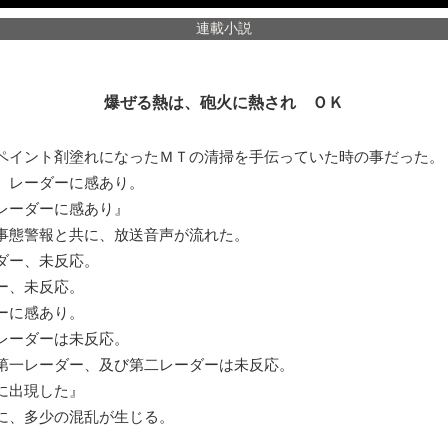
連載小説
爆ぜる熱は、砲火に熱され ＯＫ
イント剤塗れになったＭＴの清掃を手伝っていた時の事だった。
、レーダーに感あり。
レーダーに感あり』
事態警報と共に、放送音声が流れた。
ダー、未反応。
ー、未反応。
ーに感あり。
レーダーは未反応。
第一レーダー、及び第二レーダーは未反応。
に出現した』
に、多少の混乱が生じる。