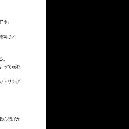
する。
連続され
る。
よって崩れ
ガトリング
数の砲弾が