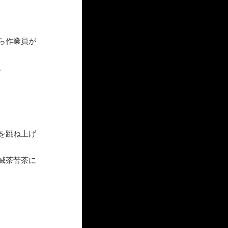
ら作業員が
。
を跳ね上げ
滅茶苦茶に