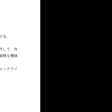
がる。
作して、作
御権を機体
ョックライ