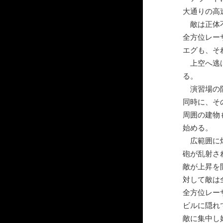
大通りの高
敵は正体不
全方位レー
エグも、そ
上空へ逃げ
る。
演習場の防
同時に、そ
周囲の建物
始める。
広範囲に煙
砲が乱射さ
敵が上昇を
対して敵は
全方位レー
ビルに隠れ
敵に集中し