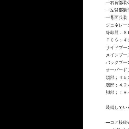
―右背部装
―左背部装
―背面兵装
ジェネレー
冷却器：
ＦＣＳ；
サイドブー
メインブ
バックブー
オーバード
頭部；
腕部
脚部；
装備してい
―コア接続