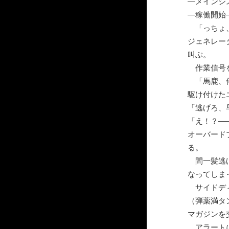
―メインシ
―稼働開始
「っちょ、
ジェネレー
叫ぶ。
作業信号を
「馬鹿、何
駆け付けた
「逃げろ、
「え！？―
オーバード
る。
間一髪逃げ
なってしま
サイドディ
（弾薬満タ
マガジンを
アラートに