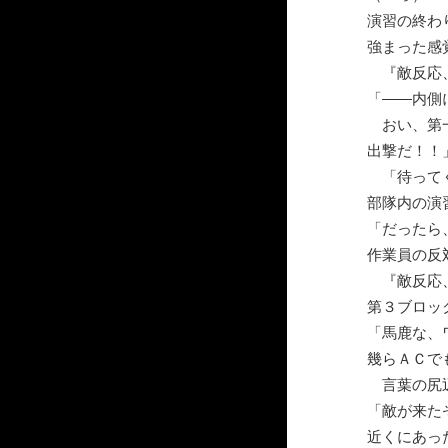
演習の終わ
強まった感
『敵反応、
「――内側
おい、第
出撃だ！！
「待ってく
部隊内の演
「だったら
作業員の反
『敵反応
第３ブロッ
「馬鹿な、
幾らＡＣで
言葉の尻辺
「敵が来た
近くにあっ