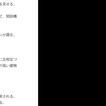
を見せる。
て、関節機
ンが露出、
に左程近づ
の低い建物
射される。
る。