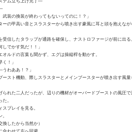
ステム立ち上げ完了―
―
武装の換装が終わってもないってのに！？」
ターの甲高い音とスラスターから噴き出す豪風に耳と頭を抱えなが
受信したタラップが通路を確保し、ナストロファージが前に出る
しでかす気だ！！」
エオルドの言葉も聞かず、エグは操縦桿を動かす。
早く！」
―うわああ！？」
ブースト機動、際しスラスターとメインブースターが噴き出す風量
られた二人だったが、辺りの機材がオーバードブーストの風圧で
った。
スプレイを見る。
ン。
交換したから当然か）
合わせて左へ回避。