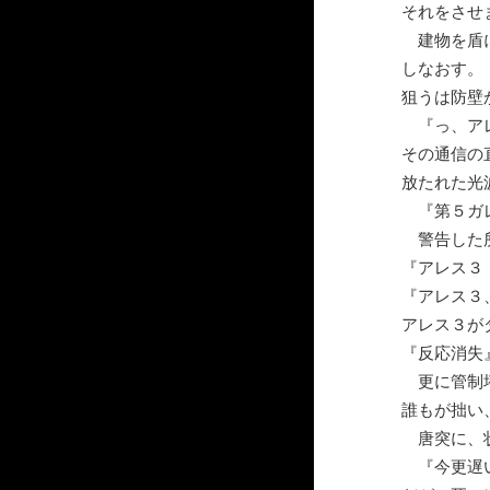
それをさせ
建物を盾に
しなおす。
狙うは防壁
『っ、アレ
その通信の
放たれた光
『第５ガレ
警告した所
『アレス３
『アレス３
アレス３が
『反応消失
更に管制塔
誰もが拙い
唐突に、状
『今更遅