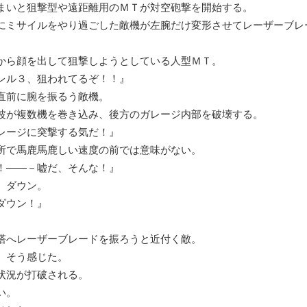
まいと狙撃型や遠距離用のＭＴが対空砲撃を開始する。
ミサイルをやり過ごした敵機が左腕だけ変形させてレーザーブレ
から顔を出して狙撃しようとしている人型ＭＴ。
ル３、狙われてるぞ！！』
直前に腕を振るう敵機。
波が複数機を巻き込み、後方のガレージ内部を破壊する。
ージに突撃する気だ！』
で馬鹿馬鹿しい速度の前では意味がない。
！――－嘘だ、そんな！』
、ダウン。
ダウン！』
』
へレーザーブレードを振ろうと近付く敵。
、そう感じた。
況が打破される。
い。