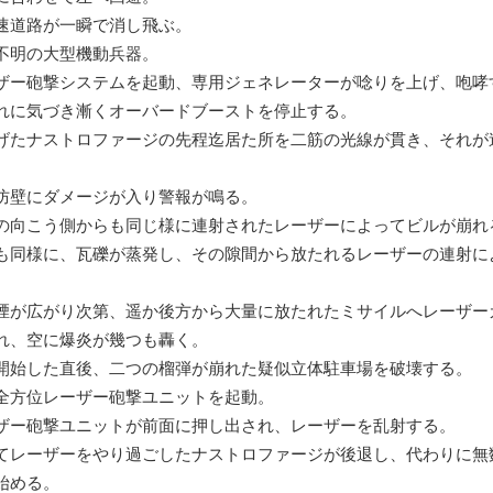
速道路が一瞬で消し飛ぶ。
明の大型機動兵器。
ザー砲撃システムを起動、専用ジェネレーターが唸りを上げ、咆哮
れに気づき漸くオーバードブーストを停止する。
たナストロファージの先程迄居た所を二筋の光線が貫き、それが
壁にダメージが入り警報が鳴る。
の向こう側からも同じ様に連射されたレーザーによってビルが崩れ
も同様に、瓦礫が蒸発し、その隙間から放たれるレーザーの連射に
が広がり次第、遥か後方から大量に放たれたミサイルへレーザー
れ、空に爆炎が幾つも轟く。
開始した直後、二つの榴弾が崩れた疑似立体駐車場を破壊する。
全方位レーザー砲撃ユニットを起動。
ザー砲撃ユニットが前面に押し出され、レーザーを乱射する。
てレーザーをやり過ごしたナストロファージが後退し、代わりに無
始める。