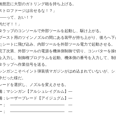
無慈悲に大型のガトリング砲を持ち上げる。
トロファージは出せるな！？」
――って、おい！？
的だぞ！！」
ラップのコンソールで外部ツールを起動し、駆け上がる。
ブースト用のツインノズルの間にある装甲が持ち上がり、後ろへ下
シートに飛び込み、内部ツールを外部ツール電力で起動させる。
完了次第、外部ツールの電源を機体側制御で切り、コンパターを操
を入力し、制御権プログラムを起動、機体側の番号を入力して、制
タラップへ作業信号を送る。
ンガンこそペイント弾装填マガジンがはめ込まれていないが、シ
中だった様だ。
レードを選択し、ノズルを変えさせる。
備；マシンガン【アルシュレイグルム】―
備；レーザーブレード【アイジュグム】―
ー； ―――――――――――――― ―
ー； ―――――――――――――― ―