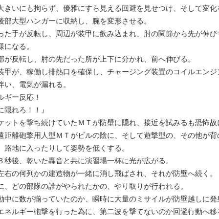
きいにも拘らず、優雅にすら見える回避を見せつけ、そして変化
後部大型ハンガーに収納し、腕を変形させる。
った手が反転し、周辺が装甲に飲み込まれ、肘の関節から先が伸び
様になる。
部が反転し、肘の先だった所が上下に分かれ、前へ伸びる。
装甲が、稼働し排熱口を確保し、チャージング装置のコイルエンジ
伴い、電気が漏れる。
ルギー反応！
に隠れろ！！』
ケットを撃ち続けていたＭＴが防壁に隠れ、接近を試みるも恐怖故
遠距離砲撃用人型ＭＴがビルの陰に、そして遊撃型の、その他が背
、路地に入ったりして姿勢を低くする。
秒後、乾いた轟音と共に演習場一杯に光が広がる。
左右の何列かの建造物が一緒に消し飛ばされ、それが防壁へ続く。
、どの部隊の誰がやられたかの、やり取りが行われる。
中に数が揃っていたのか、瞬時に大量のミサイルが防壁越しに発
ネルギー砲撃を行った為に、第二波を撃てないのか回避行動へ移