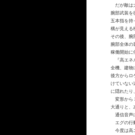
だが敵は大
腕部武装を
五本指を持
構が見える
その後、腕
腕部全体の
稼働開始に
『高エネ
全機、建物
後方からロ
けていない
に隠れたり
変形から３
大通りと、
通信音声に
エグの行動
今度は高エ