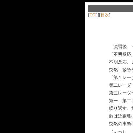
[
TOP
][
目次
]
演習後、ペ
『不明反応
不明反応、
突然、緊急
『第１レー
第二レーダ
第三レーダ
第一、第二
繰り返す、
敵は近距離
突然の事態
（…っ）