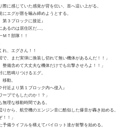
り際に感じていた感覚が背を伝い、首へ這い上がる。
覚にエグが唇を噛み締めようとする。
第３ブロックに接近』
にあるのは居住区だ…。
一ＭＴ部隊！！
」
れ、エグさん！！
習で、まだ実弾に換装し切れて無い機体があるんだ！！」
、整備含めて大丈夫な機体だけでも出撃させろよ！！」
対に怒鳴りつけるエグ。
、移動。
ク付近より第１ブロック内へ侵入』
ワープでもしたのか！？」
も無理な移動時間である。
りから、航空機のエンジン音に酷似した爆音が轟き始める。
ぞ！！」
た予備ライフルを構えてパイロット達が射撃を始める。