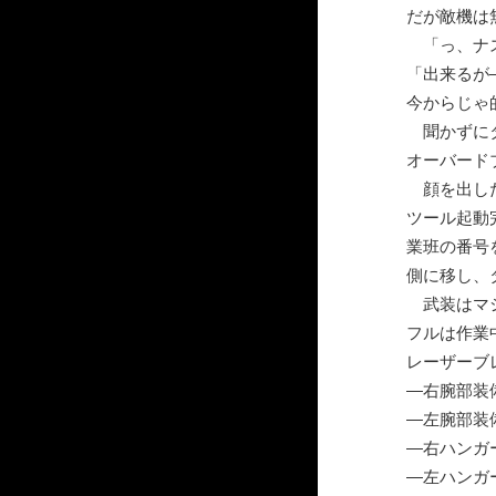
だが敵機は
「っ、ナス
「出来るが
今からじゃ
聞かずにタ
オーバード
顔を出した
ツール起動
業班の番号
側に移し、
武装はマシ
フルは作業
レーザーブ
―右腕部装
―左腕部装
―右ハンガ
―左ハンガ