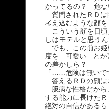
かってるの？ 危な
質問されたＲＤは
考え込むような顔を
こういう顔を日頃
しはモテルと思うん
でも、この前お姫
度を「可愛い」とか
の差かしら？
「……危険は無いで
答えるＲＤの顔は
臆病な性格だから
する能力に長けたＲ
絶対の自信があるら