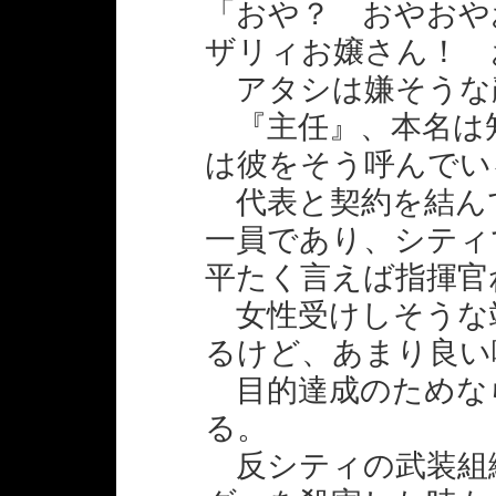
「おや？ おやおや
ザリィお嬢さん！ 
アタシは嫌そうな
『主任』、本名は
は彼をそう呼んでい
代表と契約を結ん
一員であり、シティ
平たく言えば指揮官
女性受けしそうな
るけど、あまり良い
目的達成のためな
る。
反シティの武装組