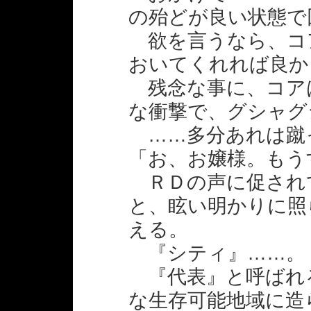
の殆どが良い状態で
欲を言うなら、コ
おいてくれれば良か
残念な事に、コア
な衝撃で、グシャグ
……多分あれは蹴
「お、お嬢様。もう
ＲＤの声に促され
と、眩い明かりに照
える。
『シティ』……。
『代表』と呼ばれ
な生存可能地域に造