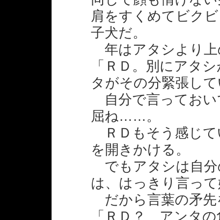
肩をすくめてビクビ
子犬だ。
年はアタシより上
「ＲＤ。別にアタシ
タがその分緊張して
自分で言っておい
屈ね……。
ＲＤもそう感じて
を開きかける。
でもアタシは自分
は、はっきり言って
だから言葉の矛先
「ＲＤ？ アンタの