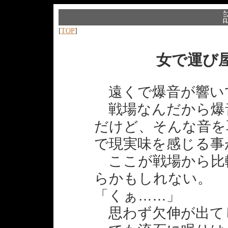
[
TOP
]
女で運び
遠くで爆音が響い
戦場なんだから爆
だけど、そんな音を
で現実味を感じる事
ここが戦場から比
らかもしれない。
「くぁ……」
思わず欠伸が出て