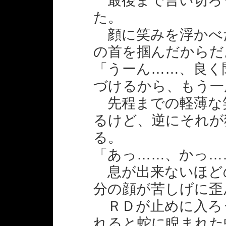
最後まで言い切ろ
た。
顔に笑みを浮かべ
の首を掴んだからだ
「うーん……、良く
づけるから、もう一
先程までの軽薄な
るけど、逆にそれが
る。
「あっ……、かっ…
息が出来ないほど
分の顔が苦しげに歪
ＲＤが止めに入ろ
れると蛇に睨まれた