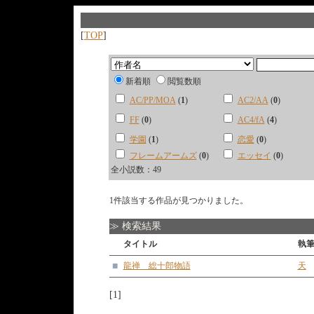
[
TOP
]
新着順
閲覧数順
AC/PP/MOA
(
1
)
AC2/AA
(
0
)
FF
(
0
)
AC4/fA
(
4
)
学園
(
1
)
恋愛
(
0
)
フレームアームズ
(
0
)
エッセイ
(
0
)
全小説数：49
1件該当する作品が見つかりました。
≫ 検索結果
タイトル
執
■
龍禅 総十郎物語
天
[1]