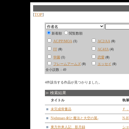
[
TOP
]
新着順
閲覧数順
AC/PP/MOA
(
1
)
AC2/AA
(
0
)
FF
(
0
)
AC4/fA
(
4
)
学園
(
1
)
恋愛
(
0
)
フレームアームズ
(
0
)
エッセイ
(
0
)
全小説数：49
4件該当する作品が見つかりました。
≫ 検索結果
タイトル
執
■
未完成骨董品
Ｆ
■
Nightmare-剣と魔法と大空の翼-
N-B
■
東方外来人記 影月録
シ