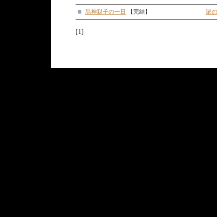
■
黒神親子の一日
【完結】
謎
[1]