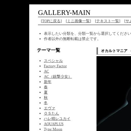
GALLERY-MAIN
[
TOPに戻る
]
[
ミニ画像一覧
]
[
テキスト一覧
]
[
サ
表示したい分類を、分類一覧から選択してくださ
作者以外の無断転載は禁止です。
テーマ一覧
オカルトマニア 
スペシャル
Factory Factor
AC
AC（銃撃少女）
新年
春
夏
秋
冬
エヴァ
ＯＳたん
ハレ晴レユカイ
AQUAPLUS
Type Moon