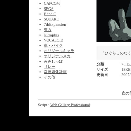
CAPCOM
SEGA
F and C
SQUARE
7thExpansion
東方
Nitroplus
VOCALOID
車・バイク
オリジナルキャラ
「ひぐらしのな
オリジナルメカ
みみしっぽ
分類
7thEx
リレー
サイズ
18KB
常連娘化計画
更新日
2007/
その他
次の
Script :
Web Gallery Professional