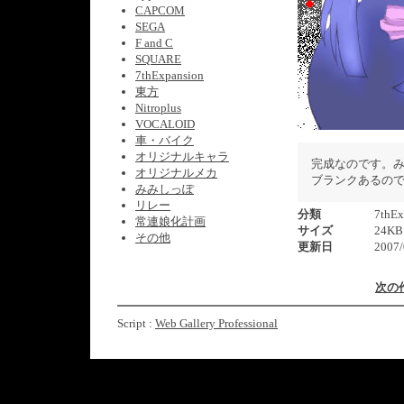
CAPCOM
SEGA
F and C
SQUARE
7thExpansion
東方
Nitroplus
VOCALOID
車・バイク
オリジナルキャラ
完成なのです。
オリジナルメカ
ブランクあるの
みみしっぽ
リレー
分類
7thEx
常連娘化計画
サイズ
24KB
その他
更新日
2007/
次の
Script :
Web Gallery Professional