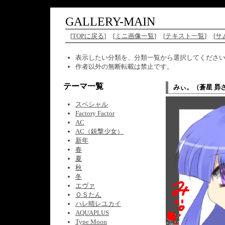
GALLERY-MAIN
[
TOPに戻る
]
[
ミニ画像一覧
]
[
テキスト一覧
]
[
サ
表示したい分類を、分類一覧から選択してくださ
作者以外の無断転載は禁止です。
テーマ一覧
みぃ。（蒼星 昴
スペシャル
Factory Factor
AC
AC（銃撃少女）
新年
春
夏
秋
冬
エヴァ
ＯＳたん
ハレ晴レユカイ
AQUAPLUS
Type Moon