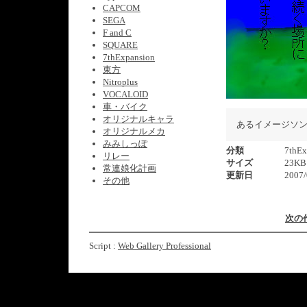
CAPCOM
SEGA
F and C
SQUARE
7thExpansion
東方
Nitroplus
VOCALOID
車・バイク
オリジナルキャラ
あるイメージソ
オリジナルメカ
みみしっぽ
分類
7thEx
リレー
サイズ
23KB
常連娘化計画
更新日
2007/
その他
次の
Script :
Web Gallery Professional