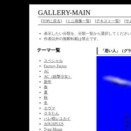
GALLERY-MAIN
[
TOPに戻る
]
[
ミニ画像一覧
]
[
テキスト一覧
]
[
サ
表示したい分類を、分類一覧から選択してくださ
作者以外の無断転載は禁止です。
テーマ一覧
「思い人」（グ
スペシャル
Factory Factor
AC
AC（銃撃少女）
新年
春
夏
秋
冬
エヴァ
ＯＳたん
ハレ晴レユカイ
AQUAPLUS
Type Moon