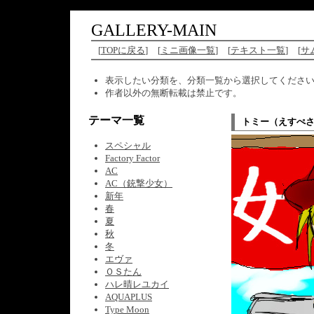
GALLERY-MAIN
[
TOPに戻る
]
[
ミニ画像一覧
]
[
テキスト一覧
]
[
サ
表示したい分類を、分類一覧から選択してくださ
作者以外の無断転載は禁止です。
テーマ一覧
トミー（えすぺ
スペシャル
Factory Factor
AC
AC（銃撃少女）
新年
春
夏
秋
冬
エヴァ
ＯＳたん
ハレ晴レユカイ
AQUAPLUS
Type Moon