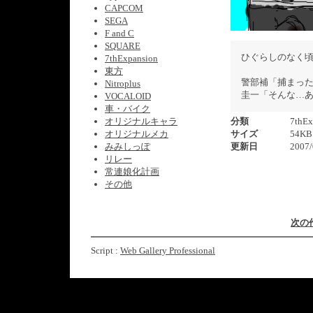
CAPCOM
SEGA
F and C
SQUARE
ひぐらしのなく
7thExpansion
東方
警部補「捕まっ
Nitroplus
圭一「そんな…
VOCALOID
車・バイク
オリジナルキャラ
分類
7thEx
オリジナルメカ
サイズ
54KB
みみしっぽ
更新日
2007/
リレー
常連娘化計画
その他
次の
Script :
Web Gallery Professional