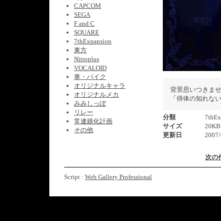
CAPCOM
SEGA
F and C
SQUARE
7thExpansion
東方
Nitroplus
VOCALOID
車・バイク
オリジナルキャラ
背景思いつきませ
オリジナルメカ
「得体の知れな
みみしっぽ
リレー
分類
7thEx
常連娘化計画
サイズ
20KB
その他
更新日
2007/
次の
Script :
Web Gallery Professional