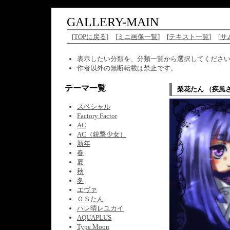
GALLERY-MAIN
[
TOPに戻る
]
[
ミニ画像一覧
]
[
テキスト一覧
]
[
サ
表示したい分類を、分類一覧から選択してくださ
作者以外の無断転載は禁止です。
テーマ一覧
梨花たん （疾風
スペシャル
Factory Factor
AC
AC（銃撃少女）
新年
春
夏
秋
冬
エヴァ
ＯＳたん
ハレ晴レユカイ
AQUAPLUS
Type Moon