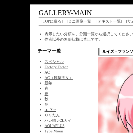
GALLERY-MAIN
[
TOPに戻る
]
[
ミニ画像一覧
]
[
テキスト一覧
]
[
サ
表示したい分類を、分類一覧から選択してくださ
作者以外の無断転載は禁止です。
テーマ一覧
ルイズ・フランソ
スペシャル
Factory Factor
AC
AC（銃撃少女）
新年
春
夏
秋
冬
エヴァ
ＯＳたん
ハレ晴レユカイ
AQUAPLUS
Type Moon