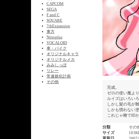
CAPCOM
SEGA
F and C
SQUARE
7thExpansion
東方
Nitroplus
VOCALOID
車・バイク
オリジナルキャラ
オリジナルメカ
みみしっぽ
リレー
常連娘化計画
その他
完成。
ゼロの使い魔よ
ルイズはいろい
しかし髪の毛が難
しかも慣れない塗り
これじゃ鞭で叩
分類
その
サイズ
103K
更新日
2007/