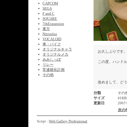
CAPCOM
SEGA
F and C
SQUARE
7thExpansion
東方
Nitroplus
VOCALOID
車・バイク
オリジナルキャラ
お久しぶりです
オリジナルメカ
みみしっぽ
この度、ハンド
リレー
常連娘化計画
その他
改めまして、ど
分類
その
サイズ
41KB
更新日
2007/
次の
Script :
Web Gallery Professional