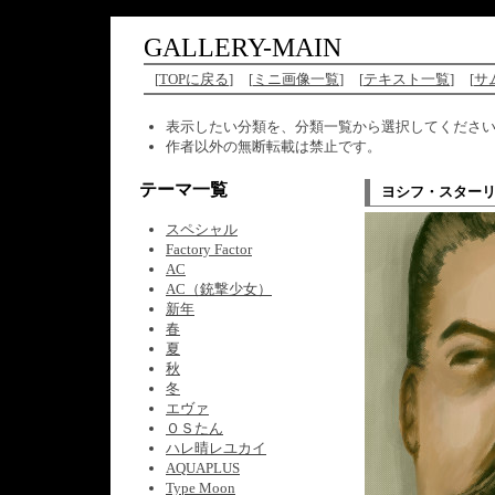
GALLERY-MAIN
[
TOPに戻る
]
[
ミニ画像一覧
]
[
テキスト一覧
]
[
サ
表示したい分類を、分類一覧から選択してくださ
作者以外の無断転載は禁止です。
テーマ一覧
ヨシフ・スター
スペシャル
Factory Factor
AC
AC（銃撃少女）
新年
春
夏
秋
冬
エヴァ
ＯＳたん
ハレ晴レユカイ
AQUAPLUS
Type Moon