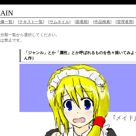
AIN
画像一覧
]
[
テキスト一覧
]
[
サムネイル
]
[
新着順
]
[
作品検索
]
[
管理者用
]
、分類一覧から選択してください。
載は禁止です。
「ジャンル」とか「属性」とか呼ばれるものを色々描いてみよ
ん作）