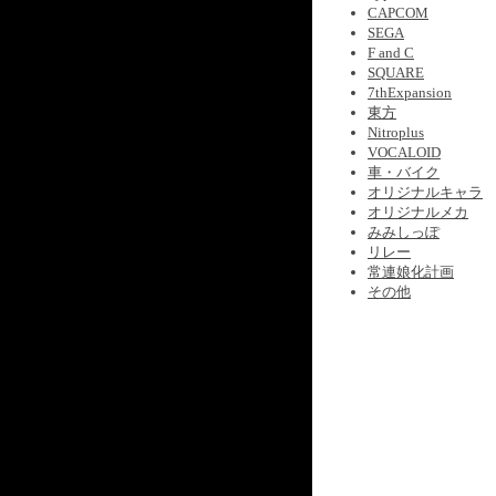
CAPCOM
SEGA
F and C
SQUARE
7thExpansion
東方
Nitroplus
VOCALOID
車・バイク
オリジナルキャラ
オリジナルメカ
みみしっぽ
リレー
常連娘化計画
その他