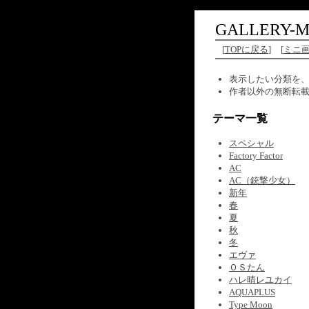
GALLERY-M
[
TOPに戻る
]
[
ミニ
表示したい分類を
作者以外の無断転
テーマ一覧
スペシャル
Factory Factor
AC
AC（銃撃少女）
新年
春
夏
秋
冬
エヴァ
ＯＳたん
ハレ晴レユカイ
AQUAPLUS
Type Moon