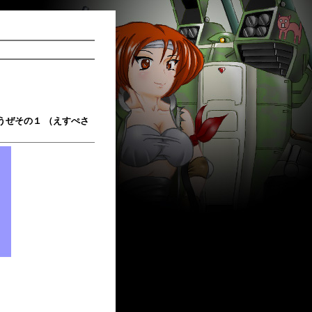
うぜその１ （えすぺさ