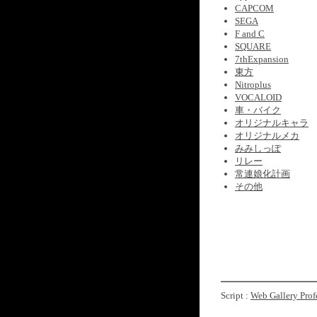
CAPCOM
SEGA
F and C
SQUARE
7thExpansion
東方
Nitroplus
VOCALOID
車・バイク
オリジナルキャラ
オリジナルメカ
みみしっぽ
リレー
常連娘化計画
その他
Script :
Web Gallery Prof