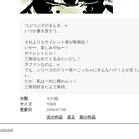
つぶつぶそのまんま。w
いつか書き直そう。
それよりもサイレント昼が映画化！
いやー、楽しみやねー！
サイレントヒル！
三角頭も出てくるみたいだし！
大ファンなのよ。w
でも、シリーズのクリー茶ーごっちゃにすんなハゲ！とか言う
い。
だが、私は一向に構わんっ！
三角頭好きだよ三角頭。
分類
その他
サイズ
70KB
更新日
2006/07/09
次の作品
戻る
前の作品
essional