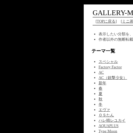
GALLERY-M
[
TOPに戻る
]
[
ミニ
表示したい分類を
作者以外の無断転
テーマ一覧
スペシャル
Factory Factor
AC
AC（銃撃少女）
新年
春
夏
秋
冬
エヴァ
ＯＳたん
ハレ晴レユカイ
AQUAPLUS
Type Moon