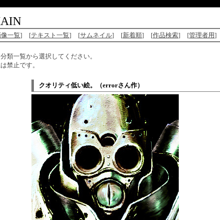
AIN
画像一覧
]
[
テキスト一覧
]
[
サムネイル
]
[
新着順
]
[
作品検索
]
[
管理者用
]
、分類一覧から選択してください。
載は禁止です。
クオリティ低い絵。（errorさん作）