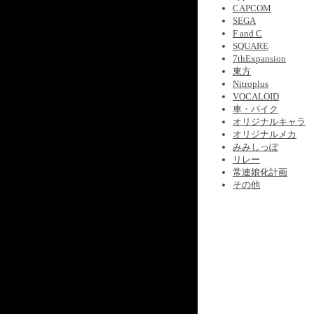
CAPCOM
SEGA
F and C
SQUARE
7thExpansion
東方
Nitroplus
VOCALOID
車・バイク
オリジナルキャラ
オリジナルメカ
みみしっぽ
リレー
常連娘化計画
その他