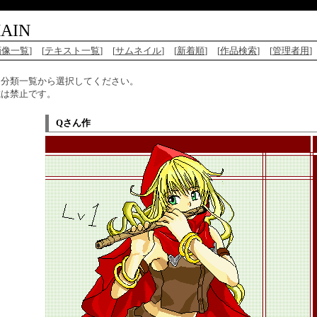
AIN
画像一覧
]
[
テキスト一覧
]
[
サムネイル
]
[
新着順
]
[
作品検索
]
[
管理者用
]
、分類一覧から選択してください。
載は禁止です。
Qさん作