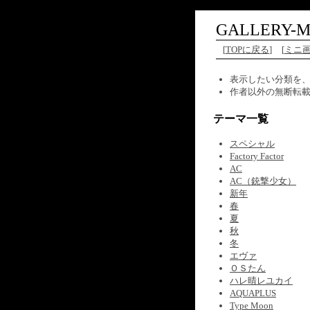
GALLERY-M
[
TOPに戻る
]
[
ミニ
表示したい分類を
作者以外の無断転
テーマ一覧
スペシャル
Factory Factor
AC
AC（銃撃少女）
新年
春
夏
秋
冬
エヴァ
ＯＳたん
ハレ晴レユカイ
AQUAPLUS
Type Moon