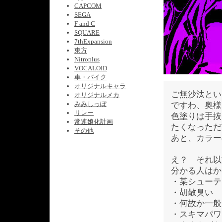
CAPCOM
SEGA
F and C
SQUARE
7thExpansion
東方
Nitroplus
VOCALOID
車・バイク
オリジナルキャラ
ご無沙汰とい
オリジナルメカ
みみしっぽ
ですわ、奥様
リレー
色塗りは手抜
常連娘化計画
たくなっただ
その他
あと、カラー
え？ それ以
分かる人はか
・某シューテ
・胡散臭い
・何故か一般
・スキマパワ