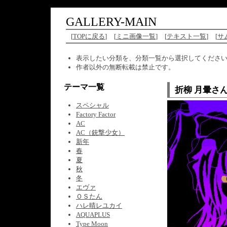
GALLERY-MAIN
[
TOPに戻る
]
[
ミニ画像一覧
]
[
テキスト一覧
]
[
サ
表示したい分類を、分類一覧から選択してくださ
作者以外の無断転載は禁止です。
テーマ一覧
折柳 月暈さ
スペシャル
Factory Factor
AC
AC（銃撃少女）
新年
春
夏
秋
冬
エヴァ
ＯＳたん
ハレ晴レユカイ
AQUAPLUS
Type Moon