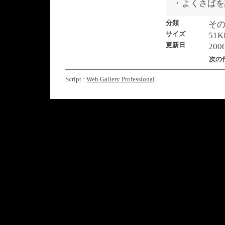
・よくさばを
分類
そ
サイズ
51K
更新日
2006
次の
Script :
Web Gallery Professional