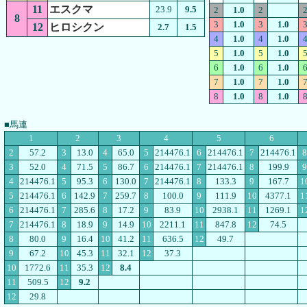
11
エスクマ
23.9
9.5
2
1.0
2
8
3
1.0
3
1.0
12
ヒロシクン
2.7
1.5
4
1.0
4
1.0
5
1.0
5
1.0
6
1.0
6
1.0
7
1.0
7
1.0
8
1.0
8
1.0
■馬連
1
2
3
4
5
6
2
57.2
3
13.0
4
65.0
5
214476.1
6
214476.1
7
214476.1
8
3
52.0
4
71.5
5
86.7
6
214476.1
7
214476.1
8
199.9
9
4
214476.1
5
95.3
6
130.0
7
214476.1
8
133.3
9
167.7
1
5
214476.1
6
142.9
7
259.7
8
100.0
9
111.9
10
4377.1
1
6
214476.1
7
285.6
8
17.2
9
83.9
10
2938.1
11
1269.1
1
7
214476.1
8
18.9
9
14.9
10
2211.1
11
847.8
12
74.5
8
80.0
9
16.4
10
41.2
11
636.5
12
49.7
9
67.2
10
45.3
11
32.1
12
37.3
10
1772.6
11
35.3
12
8.4
11
509.5
12
9.2
12
29.8