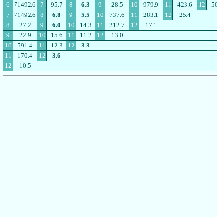
6
71492.6
7
95.7
8
6.3
9
28.5
10
979.9
11
423.6
12
50
7
71492.6
8
6.8
9
5.5
10
737.6
11
283.1
12
25.4
8
27.2
9
6.0
10
14.3
11
212.7
12
17.1
9
22.9
10
15.6
11
11.2
12
13.0
10
591.4
11
12.3
12
3.3
11
170.4
12
3.6
12
10.5