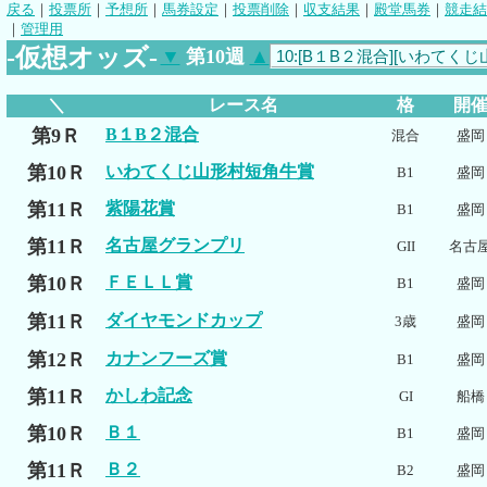
戻る
｜
投票所
｜
予想所
｜
馬券設定
｜
投票削除
｜
収支結果
｜
殿堂馬券
｜
競走結
｜
管理用
-仮想オッズ-
▼
第10週
▲
＼
レース名
格
開
第9Ｒ
B１B２混合
混合
盛岡
第10Ｒ
いわてくじ山形村短角牛賞
B1
盛岡
第11Ｒ
紫陽花賞
B1
盛岡
第11Ｒ
名古屋グランプリ
GII
名古
第10Ｒ
ＦＥＬＬ賞
B1
盛岡
第11Ｒ
ダイヤモンドカップ
3歳
盛岡
第12Ｒ
カナンフーズ賞
B1
盛岡
第11Ｒ
かしわ記念
GI
船橋
第10Ｒ
Ｂ１
B1
盛岡
第11Ｒ
Ｂ２
B2
盛岡