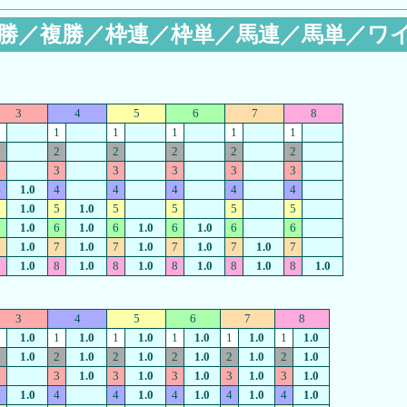
単勝／複勝／枠連／枠単／馬連／馬単／ワ
3
4
5
6
7
8
1
1
1
1
1
1
2
2
2
2
2
2
3
3
3
3
3
3
4
1.0
4
4
4
4
4
5
1.0
5
1.0
5
5
5
5
6
1.0
6
1.0
6
1.0
6
1.0
6
6
7
1.0
7
1.0
7
1.0
7
1.0
7
1.0
7
8
1.0
8
1.0
8
1.0
8
1.0
8
1.0
8
1.0
3
4
5
6
7
8
1
1.0
1
1.0
1
1.0
1
1.0
1
1.0
1
1.0
2
1.0
2
1.0
2
1.0
2
1.0
2
1.0
2
1.0
3
3
1.0
3
1.0
3
1.0
3
1.0
3
1.0
4
1.0
4
4
1.0
4
1.0
4
1.0
4
1.0