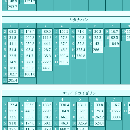
10
146.9
11
1761.6
11
293.7
8:タナハシ
1
2
3
4
5
6
7
9
2
68.5
3
148.4
4
89.0
5
150.2
6
71.6
7
20.2
9
16.7
10
1
3
31.8
4
200.3
5
111.3
6
57.3
7
46.3
9
25.3
10
92.5
11
2
4
41.1
5
250.3
6
44.1
7
37.0
9
57.8
10
143.1
11
184.9
5
51.4
6
95.4
7
28.7
9
46.3
10
375.4
11
286.1
6
22.5
7
61.7
9
35.8
10
300.4
11
750.8
7
14.9
9
77.1
10
222.5
11
600.7
9
18.6
10
500.6
11
445.0
10
102.7
11
1001.0
11
205.4
9:ワイドカイゼリン
1
2
3
4
5
6
7
2
122.4
3
305.9
4
183.6
5
330.4
6
131.1
7
33.8
8
16.7
10
3
55.7
4
440.5
5
229.5
6
104.9
7
82.6
8
25.3
10
165.2
11
4
73.5
5
550.6
6
78.7
7
66.1
8
57.8
10
262.2
11
330.4
5
91.8
6
174.8
7
50.1
8
46.3
10
825.9
11
524.4
6
37.5
7
110.2
8
35.8
10
660.7
11
1651.5