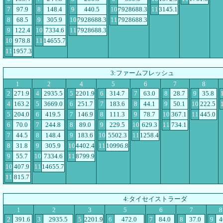
7
97.9
8
148.4
9
440.5
10
7928688.3
11
3145.1
8
68.5
9
305.9
10
7928688.3
11
7928688.3
9
122.4
10
7334.6
11
7928688.3
10
978.8
11
14655.7
11
1957.3
3:ファームフレッシュ
1
2
4
5
6
7
8
2
271.9
4
2935.5
5
2201.9
6
314.7
7
63.0
8
28.7
9
35.8
4
163.2
5
3669.0
6
251.7
7
183.6
8
44.1
9
50.1
10
222.5
5
204.0
6
419.5
7
146.9
8
111.3
9
78.7
10
367.1
11
445.0
6
70.0
7
244.8
8
89.0
9
229.5
10
629.3
11
734.1
7
44.5
8
148.4
9
183.6
10
5502.3
11
1258.4
8
31.8
9
305.9
10
4402.4
11
10996.8
9
55.7
10
7334.6
11
8799.9
10
407.9
11
14655.7
11
815.7
4:タイセイストラーダ
1
2
3
5
6
7
8
2
391.6
3
2935.5
5
2201.9
6
472.0
7
84.0
8
37.0
9
4