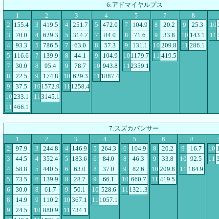
6:アドマイヤルプス
1
2
3
4
5
7
8
2
155.4
3
419.5
4
251.7
5
472.0
7
104.9
8
20.2
9
25.3
10
3
70.0
4
629.3
5
314.7
7
84.0
8
71.6
9
33.8
10
143.1
11
4
93.3
5
786.5
7
63.0
8
57.3
9
131.1
10
209.8
11
286.1
5
116.6
7
139.9
8
44.1
9
104.9
10
1179.7
11
419.5
7
30.0
8
95.4
9
78.7
10
943.8
11
2359.1
8
22.5
9
174.8
10
629.3
11
1887.4
9
37.5
10
1572.9
11
1258.4
10
233.1
11
3145.1
11
466.1
7:スズカパンサー
1
2
3
4
5
6
8
2
97.9
3
244.8
4
146.9
5
264.3
6
104.9
8
20.2
9
16.7
10
3
44.5
4
352.4
5
183.6
6
84.0
8
46.3
9
33.8
10
92.5
11
4
58.8
5
440.5
6
63.0
8
37.0
9
82.6
10
209.8
11
184.9
5
73.5
6
139.9
8
28.7
9
66.1
10
660.7
11
419.5
6
30.0
8
61.7
9
50.1
10
528.6
11
1321.3
8
14.9
9
110.2
10
367.1
11
1057.1
9
24.5
10
880.9
11
734.1