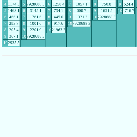
4
1174.5
5
7928688.3
6
1258.4
7
1057.1
8
750.8
9
524.4
5
1468.1
6
3145.1
7
734.1
8
600.7
9
1651.5
10
4716.7
6
466.1
7
1761.6
8
445.0
9
1321.3
10
7928688.3
7
293.7
8
1001.0
9
917.6
10
7928688.3
8
205.4
9
2201.9
10
21963.2
9
367.1
10
7928688.3
10
2935.5