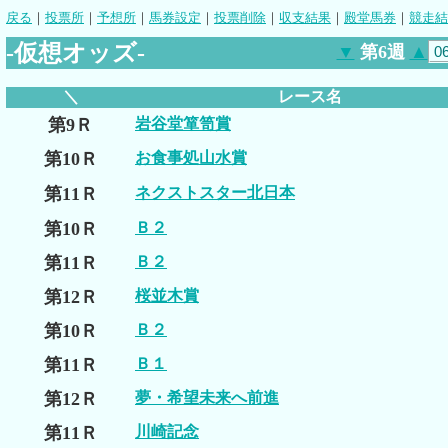
戻る
｜
投票所
｜
予想所
｜
馬券設定
｜
投票削除
｜
収支結果
｜
殿堂馬券
｜
競走結
-仮想オッズ-
▼
第6週
▲
＼
レース名
第9Ｒ
岩谷堂箪笥賞
第10Ｒ
お食事処山水賞
第11Ｒ
ネクストスター北日本
第10Ｒ
Ｂ２
第11Ｒ
Ｂ２
第12Ｒ
桜並木賞
第10Ｒ
Ｂ２
第11Ｒ
Ｂ１
第12Ｒ
夢・希望未来へ前進
第11Ｒ
川崎記念