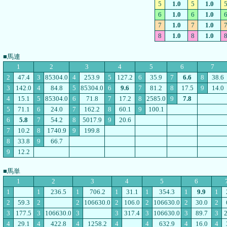
5
1.0
5
1.0
6
1.0
6
1.0
7
1.0
7
1.0
8
1.0
8
1.0
■馬連
1
2
3
4
5
6
7
2
47.4
3
85304.0
4
253.9
5
127.2
6
35.9
7
6.6
8
38.6
3
142.0
4
84.8
5
85304.0
6
9.6
7
81.2
8
17.5
9
14.0
4
15.1
5
85304.0
6
71.8
7
17.2
8
2585.0
9
7.8
5
71.1
6
24.0
7
162.2
8
60.1
9
100.1
6
5.8
7
54.2
8
5017.9
9
20.6
7
10.2
8
1740.9
9
199.8
8
33.8
9
66.7
9
12.2
■馬単
1
2
3
4
5
6
1
1
236.5
1
706.2
1
31.1
1
354.3
1
9.9
1
2
59.3
2
2
106630.0
2
106.0
2
106630.0
2
30.0
2
3
177.5
3
106630.0
3
3
317.4
3
106630.0
3
89.7
3
4
29.1
4
422.8
4
1258.2
4
4
632.9
4
16.0
4