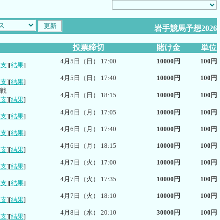
岩手競馬予想2026
投票締切
賭け金
単位
4月5日（日） 17:00
10000円
100円
収支
][
結果
]
4月5日（日） 17:40
10000円
100円
収支
][
結果
]
定戦
4月5日（日） 18:15
10000円
100円
収支
][
結果
]
4月6日（月） 17:05
10000円
100円
収支
][
結果
]
4月6日（月） 17:40
10000円
100円
収支
][
結果
]
4月6日（月） 18:15
10000円
100円
収支
][
結果
]
4月7日（火） 17:00
10000円
100円
収支
][
結果
]
4月7日（火） 17:35
10000円
100円
収支
][
結果
]
4月7日（火） 18:10
10000円
100円
収支
][
結果
]
4月8日（水） 20:10
30000円
100円
収支
][
結果
]