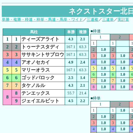
ネクストスター北日
単勝・複勝・枠連・枠単・馬連・馬単・ワイド
／
三連複
／
三連単
／
実計算
■枠連
馬柱
単勝
複勝
1
2
1
1
ティーズアライト
4.3
2.1
1
1
2
2
トゥーナスタディ
167.1
63.3
2
1.0
2
3
3
ササキントサブロウ
167.1
63.3
3
1.0
3
1.0
4
4
アオノセカイ
4
1.0
4
1.0
4.9
2.4
5
1.0
5
1.0
5
5
マリーオラス
167.1
63.3
6
1.0
6
1.0
6
6
ゴッドバロック
2.5
1.4
7
1.0
7
1.0
7
7
タケノルル
4.3
2.1
8
1.0
8
1.0
8
テンエックス
55.7
21.4
8
■枠単
9
ジェイエルビット
4.5
2.2
1
2
1
1
1.0
2
1.0
2
3
1.0
3
1.0
4
1.0
4
1.0