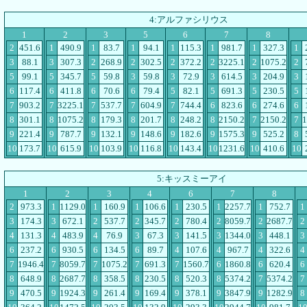
4:アルファシリウス
1
2
3
5
6
7
8
2
451.6
1
490.9
1
83.7
1
94.1
1
115.3
1
981.7
1
327.3
1
3
88.1
3
307.3
2
268.9
2
302.5
2
372.2
2
3225.1
2
1075.2
2
5
99.1
5
345.7
5
59.8
3
59.8
3
72.9
3
614.5
3
204.9
3
6
117.4
6
411.8
6
70.6
6
79.4
5
82.1
5
691.3
5
230.5
5
7
903.2
7
3225.1
7
537.7
7
604.9
7
744.4
6
823.6
6
274.6
6
8
301.1
8
1075.2
8
179.3
8
201.7
8
248.2
8
2150.2
7
2150.2
7
1
9
221.4
9
787.7
9
132.1
9
148.6
9
182.6
9
1575.3
9
525.2
8
10
173.7
10
615.9
10
103.9
10
116.8
10
143.4
10
1231.6
10
410.6
10
5:キッスミーアイ
1
2
3
4
6
7
8
2
973.3
1
1129.0
1
160.9
1
106.6
1
230.5
1
2257.7
1
752.7
1
3
174.3
3
672.1
2
537.7
2
345.7
2
780.4
2
8059.7
2
2687.7
2
4
131.3
4
483.9
4
76.9
3
67.3
3
141.5
3
1344.0
3
448.1
3
6
237.2
6
930.5
6
134.5
6
89.7
4
107.6
4
967.7
4
322.6
4
7
1946.4
7
8059.7
7
1075.2
7
691.3
7
1560.7
6
1860.8
6
620.4
6
8
648.9
8
2687.7
8
358.5
8
230.5
8
520.3
8
5374.2
7
5374.2
7
9
470.5
9
1924.3
9
261.4
9
169.4
9
378.1
9
3847.9
9
1282.9
8