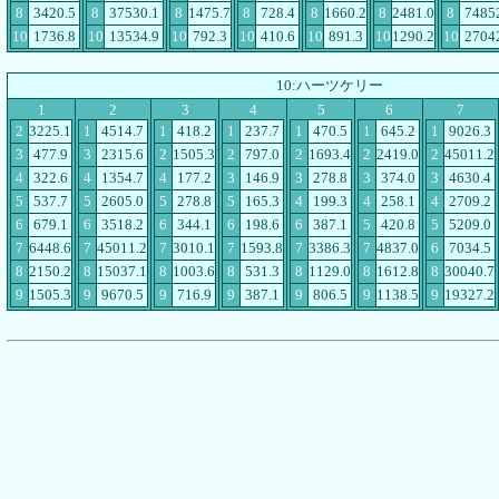
8
3420.5
8
37530.1
8
1475.7
8
728.4
8
1660.2
8
2481.0
8
7485
10
1736.8
10
13534.9
10
792.3
10
410.6
10
891.3
10
1290.2
10
2704
10:ハーツケリー
1
2
3
4
5
6
7
2
3225.1
1
4514.7
1
418.2
1
237.7
1
470.5
1
645.2
1
9026.3
3
477.9
3
2315.6
2
1505.3
2
797.0
2
1693.4
2
2419.0
2
45011.2
4
322.6
4
1354.7
4
177.2
3
146.9
3
278.8
3
374.0
3
4630.4
5
537.7
5
2605.0
5
278.8
5
165.3
4
199.3
4
258.1
4
2709.2
6
679.1
6
3518.2
6
344.1
6
198.6
6
387.1
5
420.8
5
5209.0
7
6448.6
7
45011.2
7
3010.1
7
1593.8
7
3386.3
7
4837.0
6
7034.5
8
2150.2
8
15037.1
8
1003.6
8
531.3
8
1129.0
8
1612.8
8
30040.7
9
1505.3
9
9670.5
9
716.9
9
387.1
9
806.5
9
1138.5
9
19327.2