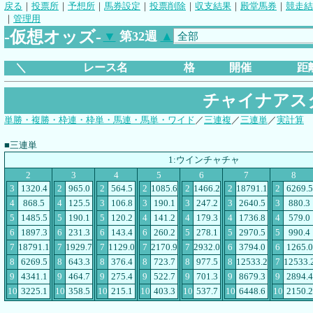
戻る
｜
投票所
｜
予想所
｜
馬券設定
｜
投票削除
｜
収支結果
｜
殿堂馬券
｜
競走結
｜
管理用
-仮想オッズ-
▼
第32週
▲
＼
レース名
格
開催
距
チャイナアス
単勝・複勝・枠連・枠単・馬連・馬単・ワイド
／
三連複
／
三連単
／
実計算
■三連単
1:ウインチャチャ
2
3
4
5
6
7
8
3
1320.4
2
965.0
2
564.5
2
1085.6
2
1466.2
2
18791.1
2
6269.5
4
868.5
4
125.5
3
106.8
3
190.1
3
247.2
3
2640.5
3
880.3
5
1485.5
5
190.1
5
120.2
4
141.2
4
179.3
4
1736.8
4
579.0
6
1897.3
6
231.3
6
143.4
6
260.2
5
278.1
5
2970.5
5
990.4
7
18791.1
7
1929.7
7
1129.0
7
2170.9
7
2932.0
6
3794.0
6
1265.0
8
6269.5
8
643.3
8
376.4
8
723.7
8
977.5
8
12533.2
7
12533.
9
4341.1
9
464.7
9
275.4
9
522.7
9
701.3
9
8679.3
9
2894.4
10
3225.1
10
358.5
10
215.1
10
403.3
10
537.7
10
6448.6
10
2150.2