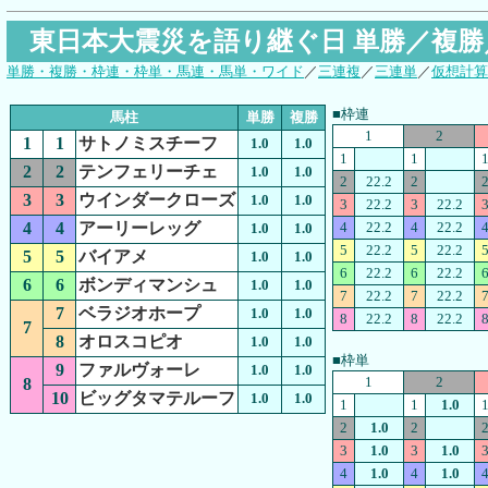
東日本大震災を語り継ぐ日 単勝／複
単勝・複勝・枠連・枠単・馬連・馬単・ワイド
／
三連複
／
三連単
／
仮想計算
■枠連
馬柱
単勝
複勝
1
2
1
1
サトノミスチーフ
1.0
1.0
1
1
2
2
テンフェリーチェ
1.0
1.0
2
22.2
2
3
3
ウインダークローズ
1.0
1.0
3
22.2
3
22.2
4
4
アーリーレッグ
4
22.2
4
22.2
1.0
1.0
5
22.2
5
22.2
5
5
バイアメ
1.0
1.0
6
22.2
6
22.2
6
6
ボンディマンシュ
1.0
1.0
7
22.2
7
22.2
7
ベラジオホープ
1.0
1.0
8
22.2
8
22.2
7
8
オロスコピオ
1.0
1.0
■枠単
9
ファルヴォーレ
1.0
1.0
1
2
8
10
ビッグタマテルーフ
1.0
1.0
1
1
1.0
2
1.0
2
3
1.0
3
1.0
4
1.0
4
1.0