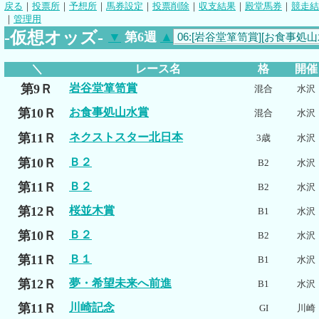
戻る
｜
投票所
｜
予想所
｜
馬券設定
｜
投票削除
｜
収支結果
｜
殿堂馬券
｜
競走結
｜
管理用
-仮想オッズ-
▼
第6週
▲
＼
レース名
格
開催
第9Ｒ
岩谷堂箪笥賞
混合
水沢
第10Ｒ
お食事処山水賞
混合
水沢
第11Ｒ
ネクストスター北日本
3歳
水沢
第10Ｒ
Ｂ２
B2
水沢
第11Ｒ
Ｂ２
B2
水沢
第12Ｒ
桜並木賞
B1
水沢
第10Ｒ
Ｂ２
B2
水沢
第11Ｒ
Ｂ１
B1
水沢
第12Ｒ
夢・希望未来へ前進
B1
水沢
第11Ｒ
川崎記念
GI
川崎