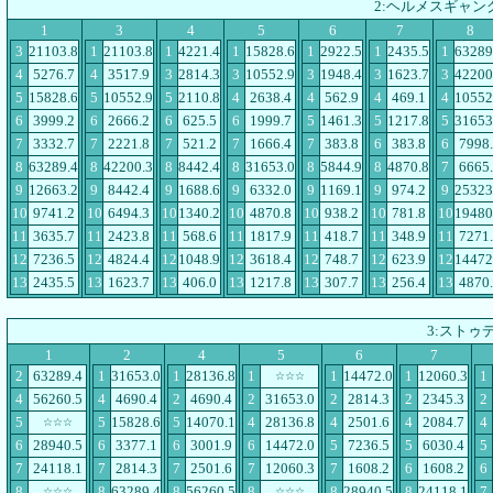
2:ヘルメスギャン
1
3
4
5
6
7
8
3
21103.8
1
21103.8
1
4221.4
1
15828.6
1
2922.5
1
2435.5
1
63289
4
5276.7
4
3517.9
3
2814.3
3
10552.9
3
1948.4
3
1623.7
3
42200
5
15828.6
5
10552.9
5
2110.8
4
2638.4
4
562.9
4
469.1
4
10552
6
3999.2
6
2666.2
6
625.5
6
1999.7
5
1461.3
5
1217.8
5
31653
7
3332.7
7
2221.8
7
521.2
7
1666.4
7
383.8
6
383.8
6
7998
8
63289.4
8
42200.3
8
8442.4
8
31653.0
8
5844.9
8
4870.8
7
6665
9
12663.2
9
8442.4
9
1688.6
9
6332.0
9
1169.1
9
974.2
9
25323
10
9741.2
10
6494.3
10
1340.2
10
4870.8
10
938.2
10
781.8
10
19480
11
3635.7
11
2423.8
11
568.6
11
1817.9
11
418.7
11
348.9
11
7271
12
7236.5
12
4824.4
12
1048.9
12
3618.4
12
748.7
12
623.9
12
14472
13
2435.5
13
1623.7
13
406.0
13
1217.8
13
307.7
13
256.4
13
4870
3:ストゥ
1
2
4
5
6
7
2
63289.4
1
31653.0
1
28136.8
1
1
14472.0
1
12060.3
1
☆☆☆
4
56260.5
4
4690.4
2
4690.4
2
31653.0
2
2814.3
2
2345.3
2
5
5
15828.6
5
14070.1
4
28136.8
4
2501.6
4
2084.7
4
☆☆☆
6
28940.5
6
3377.1
6
3001.9
6
14472.0
5
7236.5
5
6030.4
5
7
24118.1
7
2814.3
7
2501.6
7
12060.3
7
1608.2
6
1608.2
6
8
8
63289.4
8
56260.5
8
8
28940.5
8
24118.1
7
☆☆☆
☆☆☆