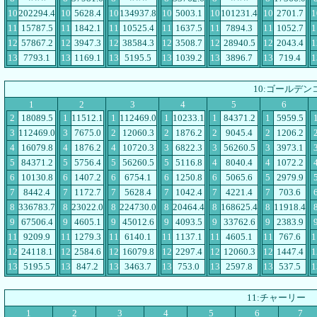
10
202294.4
10
5628.4
10
134937.8
10
5003.1
10
101231.4
10
2701.7
1
11
15787.5
11
1842.1
11
10525.4
11
1637.5
11
7894.3
11
1052.7
1
12
57867.2
12
3947.3
12
38584.3
12
3508.7
12
28940.5
12
2043.4
1
13
7793.1
13
1169.1
13
5195.5
13
1039.2
13
3896.7
13
719.4
1
10:ゴールデン
1
2
3
4
5
6
2
18089.5
1
11512.1
1
112469.0
1
10233.1
1
84371.2
1
5959.5
3
112469.0
3
7675.0
2
12060.3
2
1876.2
2
9045.4
2
1206.2
4
16079.8
4
1876.2
4
10720.3
3
6822.3
3
56260.5
3
3973.1
5
84371.2
5
5756.4
5
56260.5
5
5116.8
4
8040.4
4
1072.2
6
10130.8
6
1407.2
6
6754.1
6
1250.8
6
5065.6
5
2979.9
7
8442.4
7
1172.7
7
5628.4
7
1042.4
7
4221.4
7
703.6
8
336783.7
8
23022.0
8
224730.0
8
20464.4
8
168625.4
8
11918.4
9
67506.4
9
4605.1
9
45012.6
9
4093.5
9
33762.6
9
2383.9
11
9209.9
11
1279.3
11
6140.1
11
1137.1
11
4605.1
11
767.6
1
12
24118.1
12
2584.6
12
16079.8
12
2297.4
12
12060.3
12
1447.4
1
13
5195.5
13
847.2
13
3463.7
13
753.0
13
2597.8
13
537.5
1
11:チャーリー
1
2
3
4
5
6
7