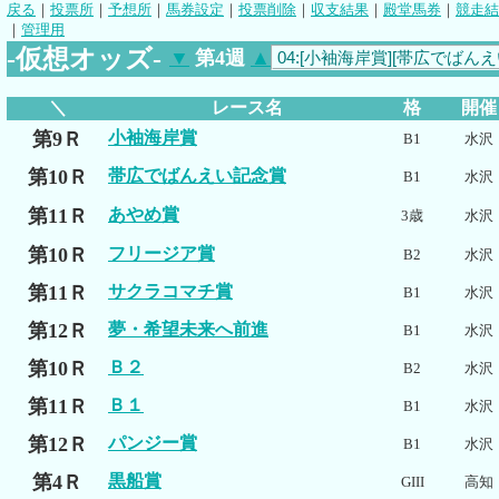
戻る
｜
投票所
｜
予想所
｜
馬券設定
｜
投票削除
｜
収支結果
｜
殿堂馬券
｜
競走結
｜
管理用
-仮想オッズ-
▼
第4週
▲
＼
レース名
格
開催
第9Ｒ
小袖海岸賞
B1
水沢
第10Ｒ
帯広でばんえい記念賞
B1
水沢
第11Ｒ
あやめ賞
3歳
水沢
第10Ｒ
フリージア賞
B2
水沢
第11Ｒ
サクラコマチ賞
B1
水沢
第12Ｒ
夢・希望未来へ前進
B1
水沢
第10Ｒ
Ｂ２
B2
水沢
第11Ｒ
Ｂ１
B1
水沢
第12Ｒ
パンジー賞
B1
水沢
第4Ｒ
黒船賞
GIII
高知