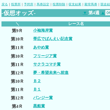
戻る
｜
投票所
｜
予想所
｜
馬券設定
｜
投票削除
｜
収支結果
｜
殿堂馬券
｜
競走結
-仮想オッズ-
▼
第4週
▲
＼
レース名
第9Ｒ
小袖海岸賞
第10Ｒ
帯広でばんえい記念賞
第11Ｒ
あやめ賞
第10Ｒ
フリージア賞
第11Ｒ
サクラコマチ賞
第12Ｒ
夢・希望未来へ前進
第10Ｒ
Ｂ２
第11Ｒ
Ｂ１
第12Ｒ
パンジー賞
第4Ｒ
黒船賞