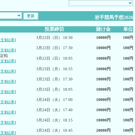
岩手競馬予想2026
投票締切
賭け金
単位
3月22日（日） 16:50
10000円
100円
収支
][
結果
]
3月22日（日） 17:30
10000円
100円
収支
][
結果
]
限定戦
3月22日（日） 18:05
10000円
100円
収支
][
結果
]
3月23日（月） 16:55
10000円
100円
収支
][
結果
]
3月23日（月） 17:30
10000円
100円
収支
][
結果
]
3月23日（月） 18:05
10000円
100円
収支
][
結果
]
3月24日（火） 17:00
10000円
100円
収支
][
結果
]
3月24日（火） 17:40
10000円
100円
収支
][
結果
]
3月24日（火） 18:15
10000円
100円
収支
][
結果
]
3月24日（火） 16:45
20000円
100円
収支
][
結果
]