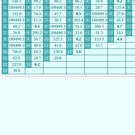
2
148.5
3
99.2
4
88.2
5
66.3
6
34.4
7
6.2
8
3
189499.3
4
17.0
5
189499.3
6
10.1
7
28.7
8
135.8
9
4
132.0
5
74.5
6
45.7
7
8.5
8
189499.3
9
27.6
10
5
189499.3
6
11.3
7
38.1
8
263.4
9
189499.3
10
20.3
11
6
68.2
7
9.5
8
189499.3
9
53.2
10
394.5
11
6.7
12
7
56.9
8
296.2
9
189499.3
10
35.6
11
31.3
12
14.1
13
8
189499.3
9
59.7
10
525.5
11
9.2
12
113.3
13
4.4
9
189499.3
10
40.0
11
41.6
12
22.0
13
15.7
10
786.8
11
10.3
12
150.8
13
5.6
11
62.0
12
24.7
13
20.8
12
225.9
13
6.2
13
30.9