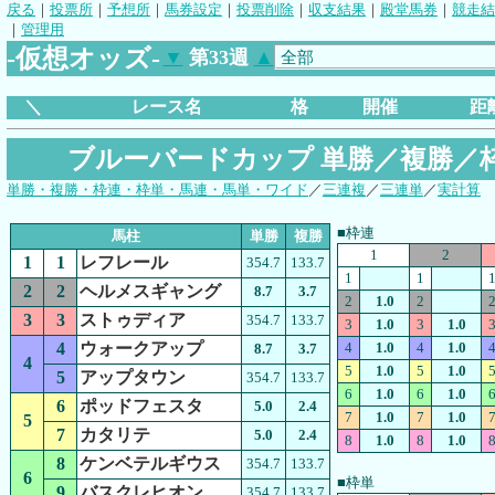
戻る
｜
投票所
｜
予想所
｜
馬券設定
｜
投票削除
｜
収支結果
｜
殿堂馬券
｜
競走結
｜
管理用
-仮想オッズ-
▼
第33週
▲
＼
レース名
格
開催
距
ブルーバードカップ 単勝／複勝／
単勝・複勝・枠連・枠単・馬連・馬単・ワイド
／
三連複
／
三連単
／
実計算
■枠連
馬柱
単勝
複勝
1
2
1
1
レフレール
354.7
133.7
1
1
2
2
ヘルメスギャング
8.7
3.7
2
1.0
2
3
3
ストゥディア
354.7
133.7
3
1.0
3
1.0
4
ウォークアップ
4
1.0
4
1.0
8.7
3.7
4
5
1.0
5
1.0
5
アップタウン
354.7
133.7
6
1.0
6
1.0
6
ポッドフェスタ
5.0
2.4
7
1.0
7
1.0
5
7
カタリテ
5.0
2.4
8
1.0
8
1.0
8
ケンベテルギウス
354.7
133.7
6
■枠単
9
バスクレヒオン
354.7
133.7