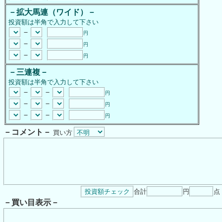
－拡大馬連（ワイド）－
投資額は半角で入力して下さい
－
円
－
円
－
円
－三連複－
投資額は半角で入力して下さい
－
－
円
－
－
円
－
－
円
－コメント－
買い方
合計
円
点
－買い目表示－