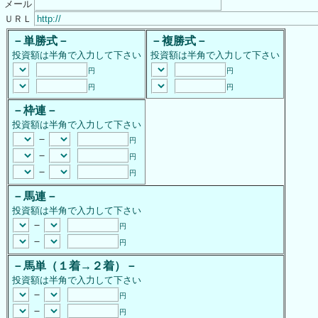
メール
ＵＲＬ
－単勝式－
－複勝式－
投資額は半角で入力して下さい
投資額は半角で入力して下さい
円
円
円
円
－枠連－
投資額は半角で入力して下さい
－
円
－
円
－
円
－馬連－
投資額は半角で入力して下さい
－
円
－
円
－馬単（１着→２着）－
投資額は半角で入力して下さい
－
円
－
円