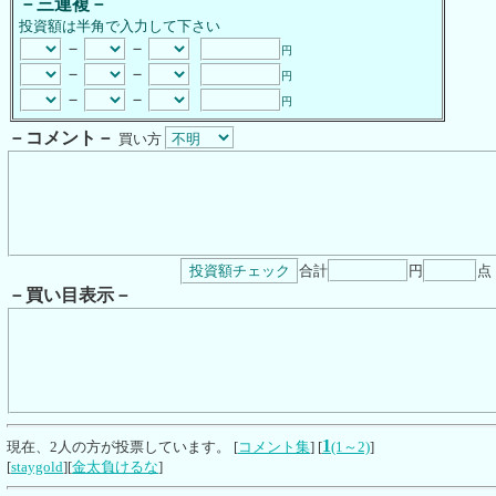
－三連複－
投資額は半角で入力して下さい
－
－
円
－
－
円
－
－
円
－コメント－
買い方
合計
円
点
－買い目表示－
1
現在、2人の方が投票しています。 [
コメント集
] [
(1～2)
]
[
staygold
][
金太負けるな
]