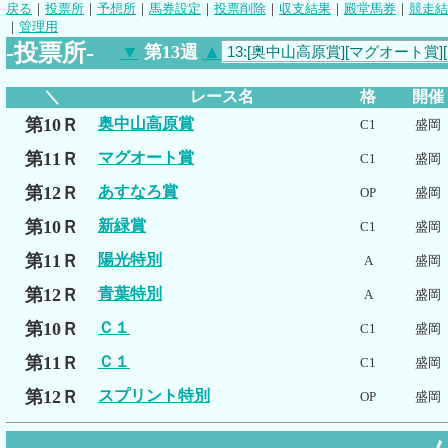
戻る
｜
投票所
｜
予想所
｜
馬券設定
｜
投票削除
｜
収支結果
｜
殿堂馬券
｜
競走結
｜
管理用
-投票所-
▼
第13週
▲
＼
レース名
格
開催
第10Ｒ
奥中山高原賞
C1
盛岡
第11Ｒ
マグオート賞
C1
盛岡
第12Ｒ
あすなろ賞
OP
盛岡
第10Ｒ
新緑賞
C1
盛岡
第11Ｒ
陽光特別
A
盛岡
第12Ｒ
青葉特別
A
盛岡
第10Ｒ
Ｃ１
C1
盛岡
第11Ｒ
Ｃ１
C1
盛岡
第12Ｒ
スプリント特別
OP
盛岡