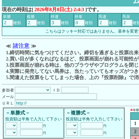
現在の時刻は[
2026年8月8日(土) 2:4:3
]です。
単勝
複勝
枠連
枠単
馬連
馬単
種類
種類
種類
種類
種類
種
こちらはクッキー対応ではありません。基本を変更
諸注意
≪
≫
1.締切時間に気をつけてください。締切を過ぎると投票出
2.買い目が多くなればなるほど、投票画面が崩れる可能性
3.投票画面が崩れる時は、他のブラウザやプログラムを閉
4.実際に発売してない馬券は、当たっていてもオッズがつ
5.間違えた投票をしてしまった場合、上の『投票削除』で
参加者
ＩＤ
メール
ＵＲＬ
■
単
－単勝式－
－複勝式－
投資額は半角で入力して下さい
投資額は半角で入力して下さい
1
円
円
2
円
円