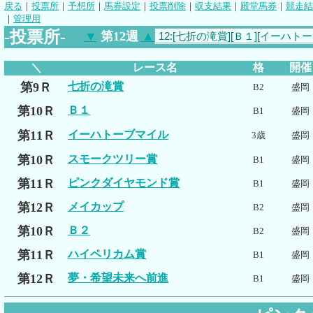
戻る
｜
投票所
｜
予想所
｜
馬券設定
｜
投票削除
｜
収支結果
｜
殿堂馬券
｜
競走結
｜
管理用
-投票所-
▼
第12週
▲
＼
レース名
格
開催
第9Ｒ
七折の滝賞
B2
盛岡
第10Ｒ
Ｂ１
B1
盛岡
第11Ｒ
イーハトーブマイル
3歳
盛岡
第10Ｒ
スモークツリー賞
B1
盛岡
第11Ｒ
ピンクダイヤモンド賞
B1
盛岡
第12Ｒ
メイカップ
B2
盛岡
第10Ｒ
Ｂ２
B2
盛岡
第11Ｒ
ハイペリカム賞
B1
盛岡
第12Ｒ
夢・希望未来へ前進
B1
盛岡