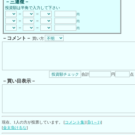
－三連複－
投資額は半角で入力して下さい
－
－
円
－
－
円
－
－
円
－コメント－
買い方
合計
円
点
－買い目表示－
1
現在、1人の方が投票しています。 [
コメント集
] [
(1～1)
]
[
金太負けるな
]