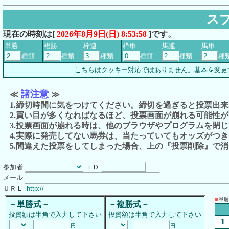
ス
現在の時刻は[
2026年8月9日(日) 8:53:58
]です。
単勝
複勝
枠連
枠単
馬連
馬単
種類
種類
種類
種類
種類
種
こちらはクッキー対応ではありません。基本を変更
諸注意
≪
≫
1.締切時間に気をつけてください。締切を過ぎると投票出
2.買い目が多くなればなるほど、投票画面が崩れる可能性
3.投票画面が崩れる時は、他のブラウザやプログラムを閉
4.実際に発売してない馬券は、当たっていてもオッズがつ
5.間違えた投票をしてしまった場合、上の『投票削除』で
参加者
ＩＤ
メール
ＵＲＬ
■
単
－単勝式－
－複勝式－
投資額は半角で入力して下さい
投資額は半角で入力して下さい
1
円
円