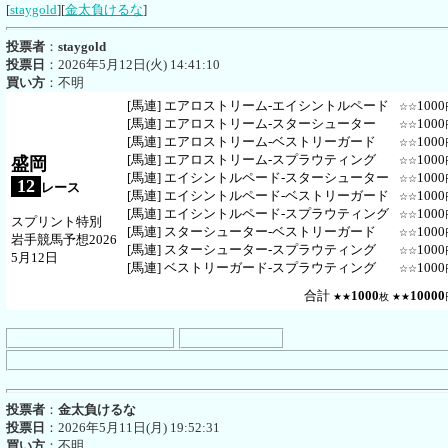
[
staygold
][
金太負けるな
]
投票者
：
staygold
投票日
：2026年5月12日(火) 14:41:10
買い方
：不明
[馬連]
エアロストリーム-エイシントルペード
1000
☆☆
[馬連]
エアロストリーム-スターシューター
1000
☆☆
[馬連]
エアロストリーム-ベストリーガード
1000
☆☆
[馬連]
エアロストリーム-スプラウティング
1000
盛岡
☆☆
[馬連]
エイシントルペード-スターシューター
1000
☆☆
12
レース
[馬連]
エイシントルペード-ベストリーガード
1000
☆☆
[馬連]
エイシントルペード-スプラウティング
1000
☆☆
スプリント特別
[馬連]
スターシューター-ベストリーガード
1000
☆☆
岩手競馬予想2026
[馬連]
スターシューター-スプラウティング
1000
☆☆
5月12日
[馬連]
ベストリーガード-スプラウティング
1000
☆☆
合計
1000
10000
★★
枚
★★
投票者
：
金太負けるな
投票日
：2026年5月11日(月) 19:52:31
買い方
：不明