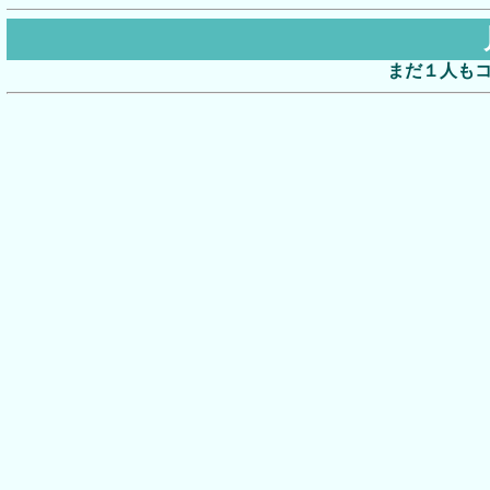
まだ１人も