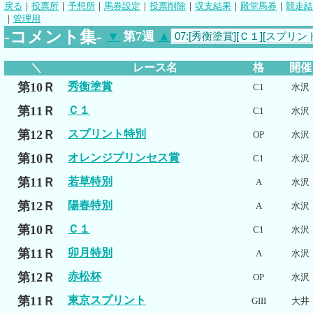
戻る
｜
投票所
｜
予想所
｜
馬券設定
｜
投票削除
｜
収支結果
｜
殿堂馬券
｜
競走結
｜
管理用
-コメント集-
▼
第7週
▲
＼
レース名
格
開催
第10Ｒ
秀衡塗賞
C1
水沢
第11Ｒ
Ｃ１
C1
水沢
第12Ｒ
スプリント特別
OP
水沢
第10Ｒ
オレンジプリンセス賞
C1
水沢
第11Ｒ
若草特別
A
水沢
第12Ｒ
陽春特別
A
水沢
第10Ｒ
Ｃ１
C1
水沢
第11Ｒ
卯月特別
A
水沢
第12Ｒ
赤松杯
OP
水沢
第11Ｒ
東京スプリント
GIII
大井