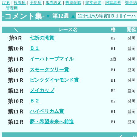
戻る
｜
投票所
｜
予想所
｜
馬券設定
｜
投票削除
｜
収支結果
｜
殿堂馬券
｜
競走結
｜
管理用
-コメント集-
▼
第12週
▲
＼
レース名
格
開催
第9Ｒ
七折の滝賞
B2
盛岡
第10Ｒ
Ｂ１
B1
盛岡
第11Ｒ
イーハトーブマイル
3歳
盛岡
第10Ｒ
スモークツリー賞
B1
盛岡
第11Ｒ
ピンクダイヤモンド賞
B1
盛岡
第12Ｒ
メイカップ
B2
盛岡
第10Ｒ
Ｂ２
B2
盛岡
第11Ｒ
ハイペリカム賞
B1
盛岡
第12Ｒ
夢・希望未来へ前進
B1
盛岡