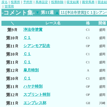
戻る
｜
投票所
｜
予想所
｜
馬券設定
｜
投票削除
｜
収支結果
｜
殿堂馬券
｜
競走結
｜
管理用
-コメント集-
▼
第11週
▲
＼
レース名
格
開催
第9Ｒ
浄法寺塗賞
C1
盛岡
第10Ｒ
Ｃ１
C1
盛岡
第11Ｒ
シアンモア記念
OP
盛岡
第10Ｒ
Ｃ１
C1
盛岡
第11Ｒ
Ｃ１
C1
盛岡
第12Ｒ
皐月特別
A
盛岡
第10Ｒ
Ｃ１
C1
盛岡
第11Ｒ
ハヤテ特別
OP
盛岡
第12Ｒ
スプリント特別
OP
盛岡
第11Ｒ
エンプレス杯
GII
川崎