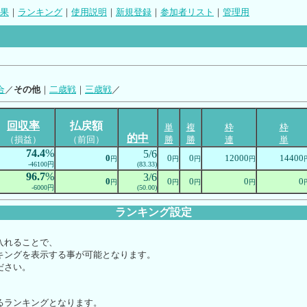
果
｜
ランキング
｜
使用説明
｜
新規登録
｜
参加者リスト
｜
管理用
合
／
その他
｜
二歳戦
｜
三歳戦
／
回収率
払戻額
単
複
枠
枠
的中
（損益）
（前回）
勝
勝
連
単
74.4
%
5/6
0
0
0
12000
14400
円
円
円
円
-46100
円
(83.33)
96.7
%
3/6
0
0
0
0
0
円
円
円
円
-6000
円
(50.00)
ランキング設定
入れることで、
キングを表示する事が可能となります。
ださい。
るランキングとなります。